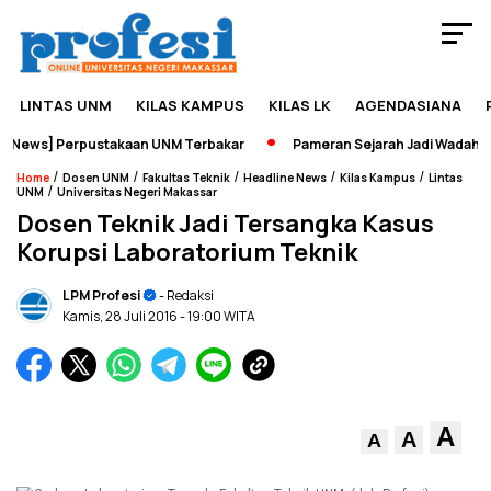
LINTAS UNM
KILAS KAMPUS
KILAS LK
AGENDASIANA
News] Perpustakaan UNM Terbakar
Pameran Sejarah Jadi Wadah Edu
/
/
/
/
/
Home
Dosen UNM
Fakultas Teknik
Headline News
Kilas Kampus
Lintas
/
UNM
Universitas Negeri Makassar
Dosen Teknik Jadi Tersangka Kasus
Korupsi Laboratorium Teknik
LPM Profesi
- Redaksi
Kamis, 28 Juli 2016
- 19:00 WITA
A
A
A