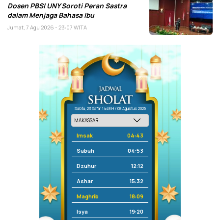
Dosen PBSI UNY Soroti Peran Sastra
dalam Menjaga Bahasa Ibu
Jumat, 7 Agu 2026 - 23:07 WITA
Sabtu, 23 Safar 1448 H / 08 Agustus 2026
Imsak
04:43
Subuh
04:53
Dzuhur
12:12
Ashar
15:32
Maghrib
18:09
Isya
19:20