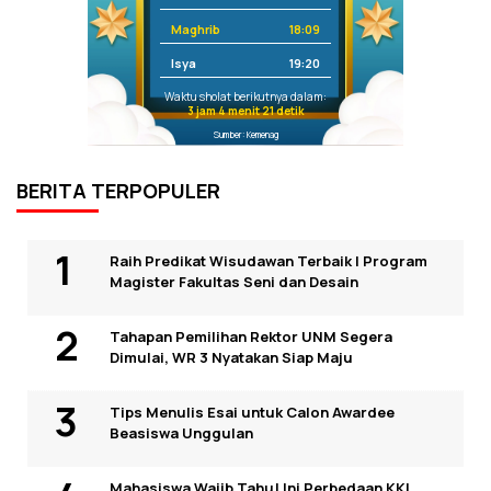
Maghrib
18:09
Isya
19:20
Waktu sholat berikutnya dalam:
3 jam 4 menit 21 detik
Sumber: Kemenag
BERITA TERPOPULER
Raih Predikat Wisudawan Terbaik I Program
Magister Fakultas Seni dan Desain
Tahapan Pemilihan Rektor UNM Segera
Dimulai, WR 3 Nyatakan Siap Maju
Tips Menulis Esai untuk Calon Awardee
Beasiswa Unggulan
Mahasiswa Wajib Tahu! Ini Perbedaan KKL,