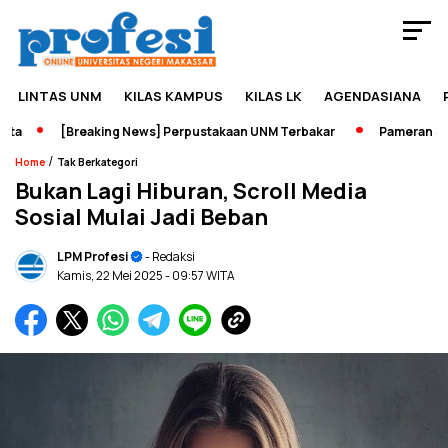
LINTAS UNM
KILAS KAMPUS
KILAS LK
AGENDASIANA
[Breaking News] Perpustakaan UNM Terbakar
Pameran Sejara
/
Home
Tak Berkategori
Bukan Lagi Hiburan, Scroll Media
Sosial Mulai Jadi Beban
LPM Profesi
- Redaksi
Kamis, 22 Mei 2025
- 09:57 WITA