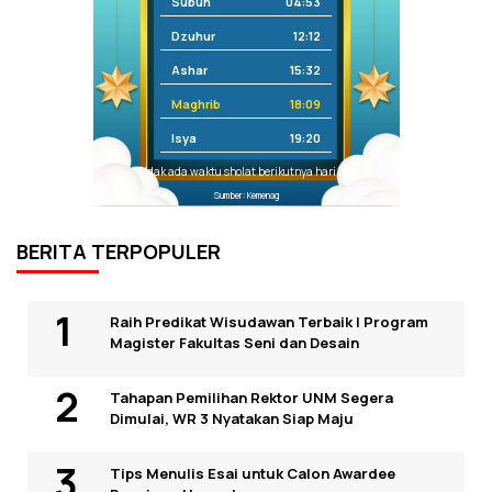
Subuh
04:53
Dzuhur
12:12
Ashar
15:32
Maghrib
18:09
Isya
19:20
Tidak ada waktu sholat berikutnya hari ini.
Sumber: Kemenag
BERITA TERPOPULER
Raih Predikat Wisudawan Terbaik I Program
Magister Fakultas Seni dan Desain
Tahapan Pemilihan Rektor UNM Segera
Dimulai, WR 3 Nyatakan Siap Maju
Tips Menulis Esai untuk Calon Awardee