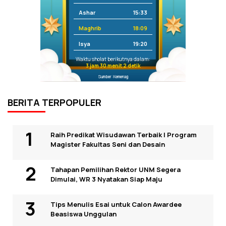
Ashar
15:33
Maghrib
18:09
Isya
19:20
Waktu sholat berikutnya dalam:
3 jam 30 menit 2 detik
Sumber: Kemenag
BERITA TERPOPULER
Raih Predikat Wisudawan Terbaik I Program
Magister Fakultas Seni dan Desain
Tahapan Pemilihan Rektor UNM Segera
Dimulai, WR 3 Nyatakan Siap Maju
Tips Menulis Esai untuk Calon Awardee
Beasiswa Unggulan