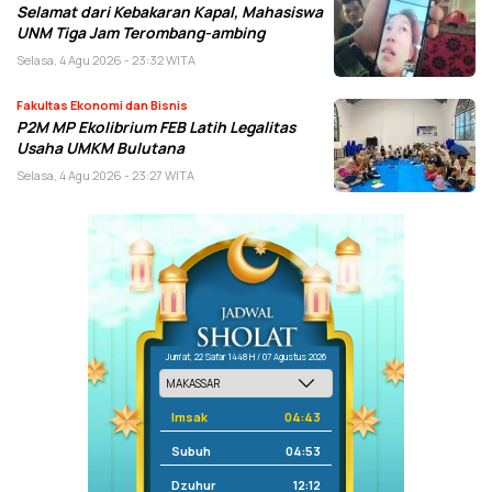
Selamat dari Kebakaran Kapal, Mahasiswa
UNM Tiga Jam Terombang-ambing
Selasa, 4 Agu 2026 - 23:32 WITA
Fakultas Ekonomi dan Bisnis
P2M MP Ekolibrium FEB Latih Legalitas
Usaha UMKM Bulutana
Selasa, 4 Agu 2026 - 23:27 WITA
Jum'at, 22 Safar 1448 H / 07 Agustus 2026
Imsak
04:43
Subuh
04:53
Dzuhur
12:12