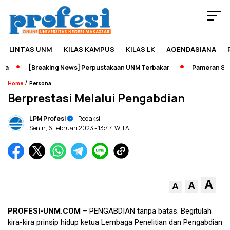
LINTAS UNM
KILAS KAMPUS
KILAS LK
AGENDASIANA
[Breaking News] Perpustakaan UNM Terbakar
Pameran Sejara
/
Home
Persona
Berprestasi Melalui Pengabdian
LPM Profesi
- Redaksi
Senin, 6 Februari 2023
- 13:44 WITA
A
A
A
PROFESI-UNM.COM
– PENGABDIAN tanpa batas. Begitulah
kira-kira prinsip hidup ketua Lembaga Penelitian dan Pengabdian