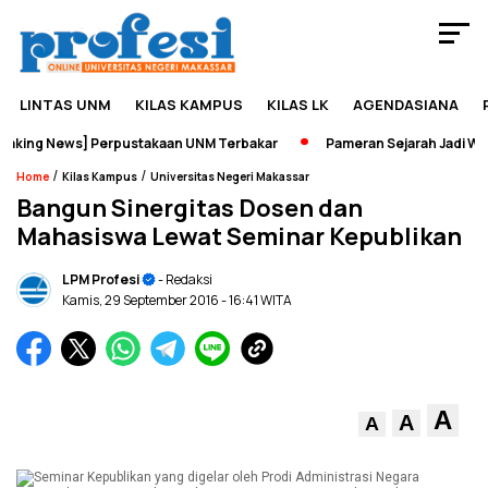
LINTAS UNM
KILAS KAMPUS
KILAS LK
AGENDASIANA
king News] Perpustakaan UNM Terbakar
Pameran Sejarah Jadi Wada
/
/
Home
Kilas Kampus
Universitas Negeri Makassar
Bangun Sinergitas Dosen dan
Mahasiswa Lewat Seminar Kepublikan
LPM Profesi
- Redaksi
Kamis, 29 September 2016
- 16:41 WITA
A
A
A