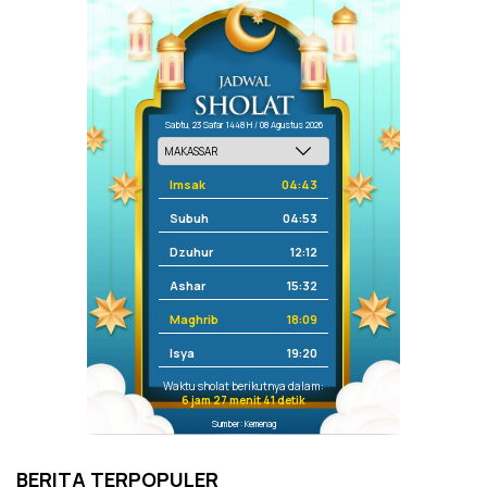
Sabtu, 23 Safar 1448 H / 08 Agustus 2026
Imsak
04:43
Subuh
04:53
Dzuhur
12:12
Ashar
15:32
Maghrib
18:09
Isya
19:20
Waktu sholat berikutnya dalam:
6 jam 27 menit 40 detik
Sumber: Kemenag
BERITA TERPOPULER