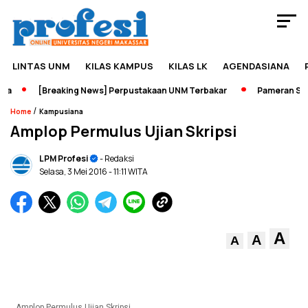
LINTAS UNM
KILAS KAMPUS
KILAS LK
AGENDASIANA
[Breaking News] Perpustakaan UNM Terbakar
Pameran Sejara
/
Home
Kampusiana
Amplop Permulus Ujian Skripsi
LPM Profesi
- Redaksi
Selasa, 3 Mei 2016
- 11:11 WITA
A
A
A
Amplop Permulus Ujian Skripsi