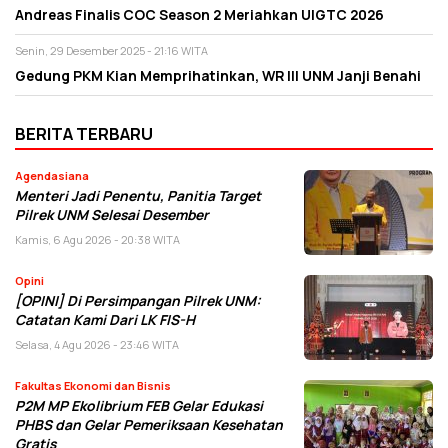
Andreas Finalis COC Season 2 Meriahkan UIGTC 2026
Senin, 29 Desember 2025 - 21:16 WITA
Gedung PKM Kian Memprihatinkan, WR III UNM Janji Benahi
BERITA TERBARU
Agendasiana
Menteri Jadi Penentu, Panitia Target
Pilrek UNM Selesai Desember
Kamis, 6 Agu 2026 - 20:38 WITA
Opini
[OPINI] Di Persimpangan Pilrek UNM:
Catatan Kami Dari LK FIS-H
Selasa, 4 Agu 2026 - 23:46 WITA
Fakultas Ekonomi dan Bisnis
P2M MP Ekolibrium FEB Gelar Edukasi
PHBS dan Gelar Pemeriksaan Kesehatan
Gratis