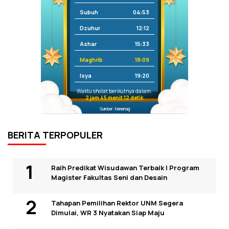
Subuh
04:53
Dzuhur
12:12
Ashar
15:33
Maghrib
18:09
Isya
19:20
Waktu sholat berikutnya dalam:
2 jam 45 menit 12 detik
Sumber: Kemenag
BERITA TERPOPULER
Raih Predikat Wisudawan Terbaik I Program
Magister Fakultas Seni dan Desain
Tahapan Pemilihan Rektor UNM Segera
Dimulai, WR 3 Nyatakan Siap Maju