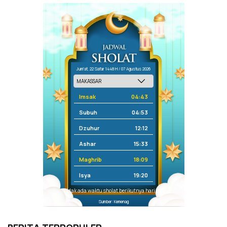
Jum'at, 22 Safar 1448 H / 07 Agustus 2026
Imsak
04:43
Subuh
04:53
Dzuhur
12:12
Ashar
15:33
Maghrib
18:09
Isya
19:20
Tidak ada waktu sholat berikutnya hari ini.
Sumber: Kemenag