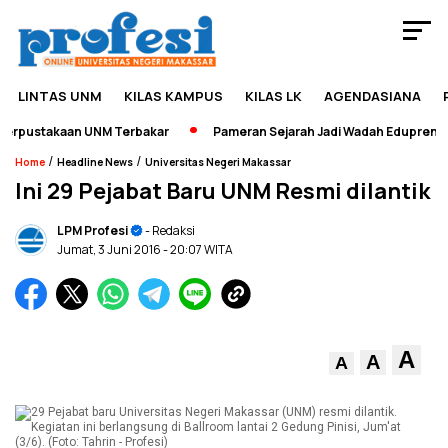
LINTAS UNM
KILAS KAMPUS
KILAS LK
AGENDASIANA
pustakaan UNM Terbakar
Pameran Sejarah Jadi Wadah Edupreneursh
/
/
Home
Headline News
Universitas Negeri Makassar
Ini 29 Pejabat Baru UNM Resmi dilantik
LPM Profesi
- Redaksi
Jumat, 3 Juni 2016
- 20:07 WITA
A
A
A