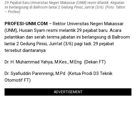
29 Pejabat baru Universitas Negeri Makassar (UNM) resmi dilantik. Kegiatan
ini berlangsung di Ballroom lantai 2 Gedung Pinisi, Jum’at (3/6). (Foto: Tahrin
– Profesi)
PROFESI-UNM.COM
– Rektor Universitas Negeri Makassar
(UNM), Husain Syam resmi melantik 29 pejabat baru. Acara
pelantikan dan serah terima jabatan ini berlangsung di Ballroom
lantai 2 Gedung Pinisi, Jum’at (3/6) pagi tadi. 29 pejabat
tersebut diantaranya:
Dr. H. Muhammad Yahya, M.Kes., M.Eng (Dekan FT)
Dr. Syafiuddin Parenrengi, M.Pd (Ketua Prodi D3 Teknik
Otomotif FT)
ADVERTISEMENT