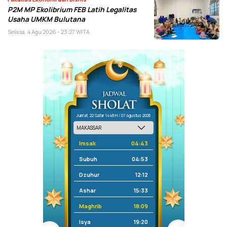
P2M MP Ekolibrium FEB Latih Legalitas
Usaha UMKM Bulutana
Selasa, 4 Agu 2026 - 23:27 WITA
Jum'at, 22 Safar 1448 H / 07 Agustus 2026
Imsak
04:43
Subuh
04:53
Dzuhur
12:12
Ashar
15:33
Maghrib
18:09
Isya
19:20