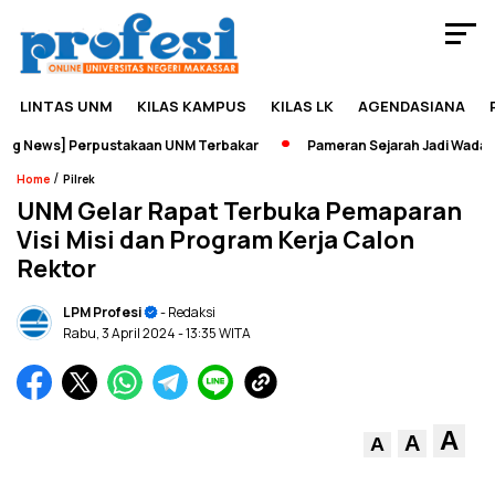
LINTAS UNM
KILAS KAMPUS
KILAS LK
AGENDASIANA
g News] Perpustakaan UNM Terbakar
Pameran Sejarah Jadi Wadah E
/
Home
Pilrek
UNM Gelar Rapat Terbuka Pemaparan
Visi Misi dan Program Kerja Calon
Rektor
LPM Profesi
- Redaksi
Rabu, 3 April 2024
- 13:35 WITA
A
A
A