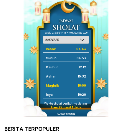
Sabtu, 23 Safar 1448 H / 08 Agustus 2026
Imsak
04:43
Subuh
04:53
Dzuhur
12:12
Ashar
15:32
Maghrib
18:09
Isya
19:20
Waktu sholat berikutnya dalam:
1 jam 25 menit 1 detik
Sumber: Kemenag
BERITA TERPOPULER