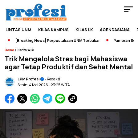
LINTAS UNM
KILAS KAMPUS
KILAS LK
AGENDASIANA
[Breaking News] Perpustakaan UNM Terbakar
Pameran Sejarah
/
Home
Berita Wiki
Trik Mengelola Stres bagi Mahasiswa
agar Tetap Produktif dan Sehat Mental
LPM Profesi
- Redaksi
Senin, 4 Mei 2026
- 23:25 WITA