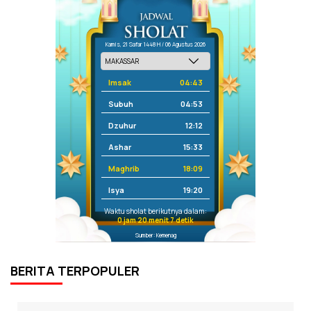
Kamis, 21 Safar 1448 H / 06 Agustus 2026
Imsak
04:43
Subuh
04:53
Dzuhur
12:12
Ashar
15:33
Maghrib
18:09
Isya
19:20
Waktu sholat berikutnya dalam:
0 jam 20 menit 6 detik
Sumber: Kemenag
BERITA TERPOPULER