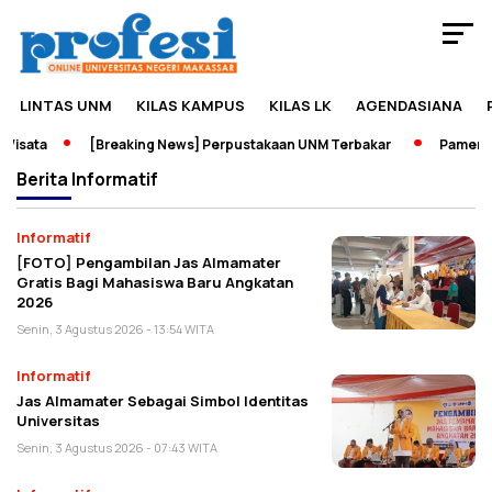
LINTAS UNM
KILAS KAMPUS
KILAS LK
AGENDASIANA
isata
[Breaking News] Perpustakaan UNM Terbakar
Pameran S
Berita
Informatif
Informatif
[FOTO] Pengambilan Jas Almamater
Gratis Bagi Mahasiswa Baru Angkatan
2026
Senin, 3 Agustus 2026 - 13:54 WITA
Informatif
Jas Almamater Sebagai Simbol Identitas
Universitas
Senin, 3 Agustus 2026 - 07:43 WITA