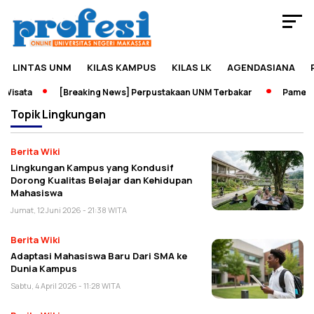
LINTAS UNM
KILAS KAMPUS
KILAS LK
AGENDASIANA
isata
[Breaking News] Perpustakaan UNM Terbakar
Pameran S
Topik
Lingkungan
Berita Wiki
Lingkungan Kampus yang Kondusif
Dorong Kualitas Belajar dan Kehidupan
Mahasiswa
Jumat, 12 Juni 2026 - 21:38 WITA
Berita Wiki
Adaptasi Mahasiswa Baru Dari SMA ke
Dunia Kampus
Sabtu, 4 April 2026 - 11:28 WITA