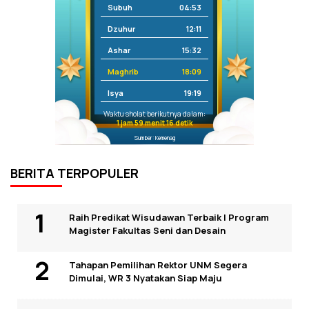
Subuh
04:53
Dzuhur
12:11
Ashar
15:32
Maghrib
18:09
Isya
19:19
Waktu sholat berikutnya dalam:
1 jam 59 menit 15 detik
Sumber: Kemenag
BERITA TERPOPULER
Raih Predikat Wisudawan Terbaik I Program
Magister Fakultas Seni dan Desain
Tahapan Pemilihan Rektor UNM Segera
Dimulai, WR 3 Nyatakan Siap Maju