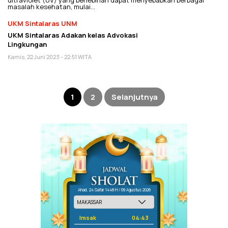
ultraviolet (UV) yang berlebihan dapat menyebabkan berbagai
masalah kesehatan, mulai…
UKM Sintalaras UNM
UKM Sintalaras Adakan kelas Advokasi
Lingkungan
Kamis, 22 Juni 2023 - 22:51 WITA
Paginasi
pos
1
2
Selanjutnya
Ahad, 24 Safar 1448 H / 09 Agustus 2026
Imsak
04:43