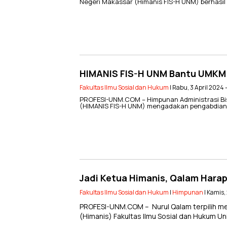
Negeri Makassar (Himanis FIS-H UNM) berhasi
HIMANIS FIS-H UNM Bantu UMKM 
Fakultas Ilmu Sosial dan Hukum
| Rabu, 3 April 2024
PROFESI-UNM.COM – Himpunan Administrasi Bisn
(HIMANIS FIS-H UNM) mengadakan pengabdian 
Jadi Ketua Himanis, Qalam Hara
Fakultas Ilmu Sosial dan Hukum
|
Himpunan
| Kamis,
PROFESI-UNM.COM – Nurul Qalam terpilih me
(Himanis) Fakultas Ilmu Sosial dan Hukum U