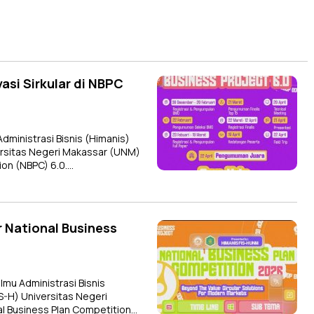
asi Sirkular di NBPC
inistrasi Bisnis (Himanis)
versitas Negeri Makassar (UNM)
ion (NBPC) 6.0….
 National Business
u Administrasi Bisnis
IS-H) Universitas Negeri
l Business Plan Competition…