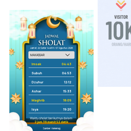
Jum'at, 22 Safar 1448 H / 07 Agustus 2026
Imsak
04:43
Subuh
04:53
Dzuhur
12:12
Ashar
15:33
Maghrib
18:09
Isya
19:20
Waktu sholat berikutnya dalam:
2 jam 39 menit 51 detik
Sumber: Kemenag