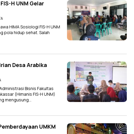
 FIS-H UNM Gelar
TA
awa HIMA Sosiologi FIS-H UNM
 pola hidup sehat. Salah
ian Desa Arabika
A
inistrasi Bisnis Fakultas
akassar (Himanis FIS-H UNM)
yang mengusung…
 Pemberdayaan UMKM