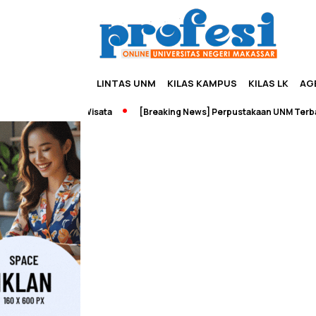
LINTAS UNM
KILAS KAMPUS
KILAS LK
AG
urship dan Wisata
[Breaking News] Perpustakaan UNM Terbakar