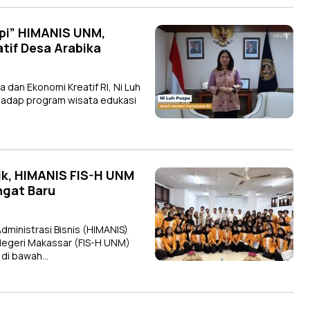
pi” HIMANIS UNM,
tif Desa Arabika
dan Ekonomi Kreatif RI, Ni Luh
rhadap program wisata edukasi
ik, HIMANIS FIS-H UNM
gat Baru
inistrasi Bisnis (HIMANIS)
 Negeri Makassar (FIS-H UNM)
 di bawah…