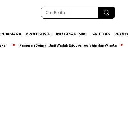
ENDASIANA
PROFESI WIKI
INFO AKADEMIK
FAKULTAS
PROFE
Pameran Sejarah Jadi Wadah Edupreneurship dan Wisata
[Breaki