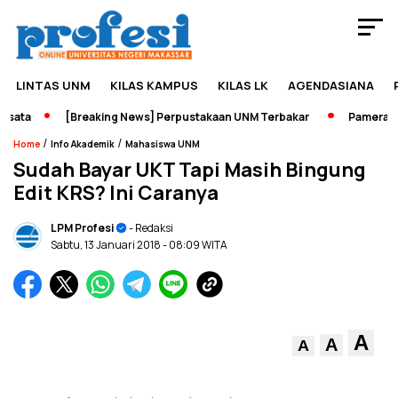
LINTAS UNM
KILAS KAMPUS
KILAS LK
AGENDASIANA
ata
[Breaking News] Perpustakaan UNM Terbakar
Pameran Sej
/
/
Home
Info Akademik
Mahasiswa UNM
Sudah Bayar UKT Tapi Masih Bingung
Edit KRS? Ini Caranya
LPM Profesi
- Redaksi
Sabtu, 13 Januari 2018
- 08:09 WITA
A
A
A