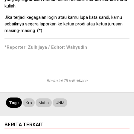
kuliah.
Jika terjadi kegagalan login atau kamu lupa kata sandi, kamu
sebaiknya segera laporkan ke ketua prodi atau ketua jurusan
masing-masing. (*)
*Reporter: Zulhijaya / Editor: Wahyudin
Berita ini 75 kali dibaca
Tag :
Krs
Maba
UNM
BERITA TERKAIT