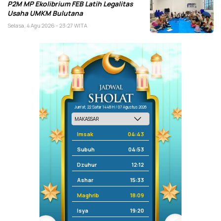
P2M MP Ekolibrium FEB Latih Legalitas
Usaha UMKM Bulutana
Selasa, 4 Agu 2026 - 23:27 WITA
Jum'at, 22 Safar 1448 H / 07 Agustus 2026
Imsak
04:43
Subuh
04:53
Dzuhur
12:12
Ashar
15:33
Maghrib
18:09
Isya
19:20