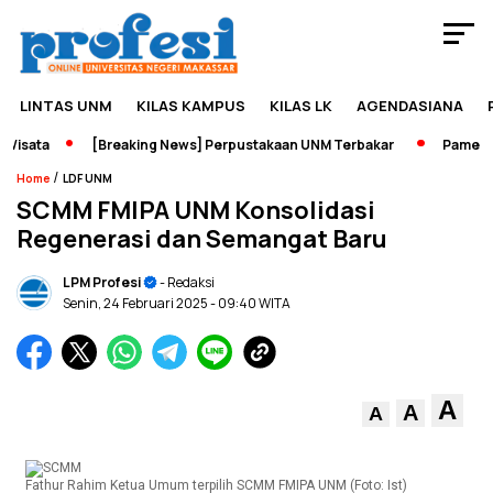
LINTAS UNM
KILAS KAMPUS
KILAS LK
AGENDASIANA
sata
[Breaking News] Perpustakaan UNM Terbakar
Pameran Se
/
Home
LDF UNM
SCMM FMIPA UNM Konsolidasi
Regenerasi dan Semangat Baru
LPM Profesi
- Redaksi
Senin, 24 Februari 2025
- 09:40 WITA
A
A
A
Fathur Rahim Ketua Umum terpilih SCMM FMIPA UNM (Foto: Ist)