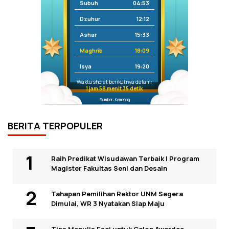
Subuh
04:53
Dzuhur
12:12
Ashar
15:33
Maghrib
18:09
Isya
19:20
Waktu sholat berikutnya dalam:
1 jam 58 menit 35 detik
Sumber: Kemenag
BERITA TERPOPULER
Raih Predikat Wisudawan Terbaik I Program
Magister Fakultas Seni dan Desain
Tahapan Pemilihan Rektor UNM Segera
Dimulai, WR 3 Nyatakan Siap Maju