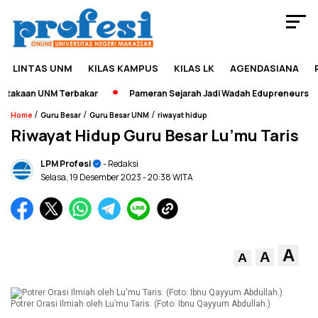
LINTAS UNM
KILAS KAMPUS
KILAS LK
AGENDASIANA
kaan UNM Terbakar
Pameran Sejarah Jadi Wadah Edupreneurship da
/
/
/
Home
Guru Besar
Guru Besar UNM
riwayat hidup
Riwayat Hidup Guru Besar Lu’mu Taris
LPM Profesi
- Redaksi
Selasa, 19 Desember 2023
- 20:38 WITA
A
A
A
Potrer Orasi Ilmiah oleh Lu’mu Taris. (Foto: Ibnu Qayyum Abdullah.)