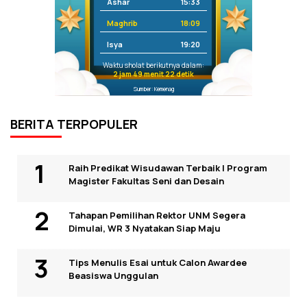
Ashar
15:33
Maghrib
18:09
Isya
19:20
Waktu sholat berikutnya dalam:
2 jam 49 menit 21 detik
Sumber: Kemenag
BERITA TERPOPULER
Raih Predikat Wisudawan Terbaik I Program
Magister Fakultas Seni dan Desain
Tahapan Pemilihan Rektor UNM Segera
Dimulai, WR 3 Nyatakan Siap Maju
Tips Menulis Esai untuk Calon Awardee
Beasiswa Unggulan