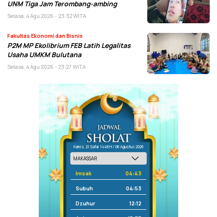
UNM Tiga Jam Terombang-ambing
Selasa, 4 Agu 2026 - 23:32 WITA
Fakultas Ekonomi dan Bisnis
P2M MP Ekolibrium FEB Latih Legalitas
Usaha UMKM Bulutana
Selasa, 4 Agu 2026 - 23:27 WITA
Kamis, 21 Safar 1448 H / 06 Agustus 2026
Imsak
04:43
Subuh
04:53
Dzuhur
12:12