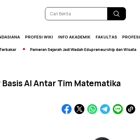
NDASIANA
PROFESI WIKI
INFO AKADEMIK
FAKULTAS
PROFES
ar
Pameran Sejarah Jadi Wadah Edupreneurship dan Wisata
[B
r Basis AI Antar Tim Matematika