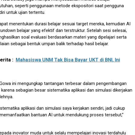
utuhan, seperti penggunaan metode ekspositori saat pengguna
i untuk ujian tertentu.
pat menentukan durasi belajar sesuai target mereka, kemudian AI
rundown
belajar yang efektif dan terstruktur. Setelah sesi selesai,
nghasilkan soal evaluasi berdasarkan materi yang dipelajari serta
aian sebagai bentuk umpan balik terhadap hasil belajar.
rita :
Mahasiswa UNM Tak Bisa Bayar UKT di BNI, Ini
Gowa ini mengungkap tantangan terbesar dalam pengembangan
h karena sebagian besar sistematika aplikasi dan simulasi dikerjakan
lehnya.
stematika aplikasi dan simulasi saya kerjakan sendiri, jadi cukup
ya memanfaatkan bantuan AI untuk mendukung proses tersebut,”
epada inovator muda untuk selalu mempelajari inovasi terdahulu