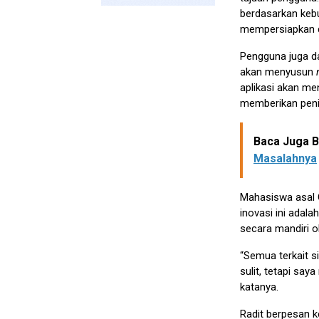
berdasarkan keb
mempersiapkan dir
Pengguna juga da
akan menyusun
aplikasi akan me
memberikan penil
Baca Juga Be
Masalahnya
Mahasiswa asal 
inovasi ini adala
secara mandiri o
“Semua terkait si
sulit, tetapi sa
katanya.
Radit berpesan k