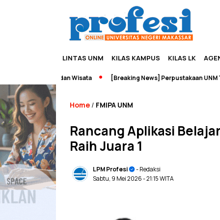
LINTAS UNM
KILAS KAMPUS
KILAS LK
AGE
upreneurship dan Wisata
[Breaking News] Perpustakaan UNM Terbak
Home
FMIPA UNM
/
Rancang Aplikasi Belaja
Raih Juara 1
LPM Profesi
- Redaksi
Sabtu, 9 Mei 2026
- 21:15 WITA