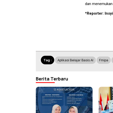
dan menemukan ke
*Reporter: Insy
Tag :
Aplikasi Belajar Basis AI
Fmipa
Berita Terbaru