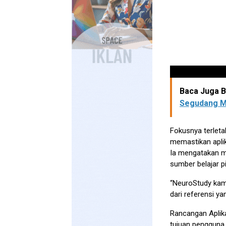
Baca Juga Be
Segudang M
Fokusnya terlet
memastikan apli
Ia mengatakan me
sumber belajar p
“NeuroStudy kam
dari referensi ya
Rancangan Aplika
tujuan pengguna