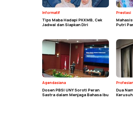
Informatif
Prestasi
Tips Maba Hadapi PKKMB, Cek
Mahasisw
Jadwal dan Siapkan Diri
Putri P
Agendasiana
Profesia
Dosen PBSI UNY Soroti Peran
Dua Nam
Sastra dalam Menjaga Bahasa Ibu
Kerusuh