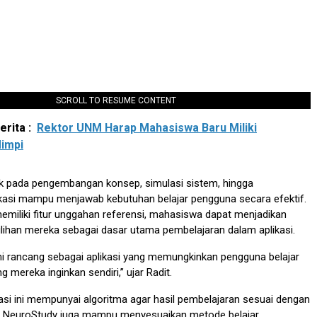
SCROLL TO RESUME CONTENT
rita :
Rektor UNM Harap Mahasiswa Baru Miliki
impi
ak pada pengembangan konsep, simulasi sistem, hingga
kasi mampu menjawab kebutuhan belajar pengguna secara efektif.
miliki fitur unggahan referensi, mahasiswa dapat menjadikan
ilihan mereka sebagai dasar utama pembelajaran dalam aplikasi.
i rancang sebagai aplikasi yang memungkinkan pengguna belajar
ng mereka inginkan sendiri,” ujar Radit.
si ini mempunyai algoritma agar hasil pembelajaran sesuai dengan
. NeuroStudy juga mampu menyesuaikan metode belajar