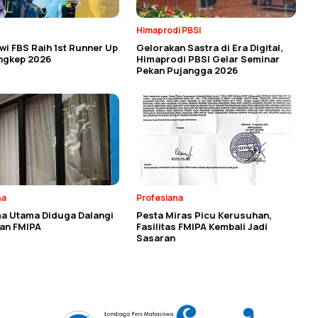
Himaprodi PBSI
i FBS Raih 1st Runner Up
Gelorakan Sastra di Era Digital,
angkep 2026
Himaprodi PBSI Gelar Seminar
Pekan Pujangga 2026
na
Profesiana
a Utama Diduga Dalangi
Pesta Miras Picu Kerusuhan,
an FMIPA
Fasilitas FMIPA Kembali Jadi
Sasaran