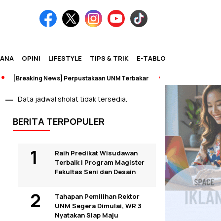
IANA
OPINI
LIFESTYLE
TIPS & TRIK
E-TABLOID
reaking News] Perpustakaan UNM Terbakar
Data jadwal sholat tidak tersedia.
BERITA TERPOPULER
Raih Predikat Wisudawan
Terbaik I Program Magister
Fakultas Seni dan Desain
Tahapan Pemilihan Rektor
UNM Segera Dimulai, WR 3
Nyatakan Siap Maju