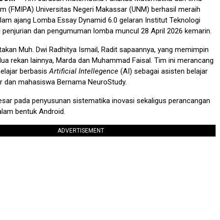
m (FMIPA) Universitas Negeri Makassar (UNM) berhasil meraih
lam ajang Lomba Essay Dynamid 6.0 gelaran Institut Teknologi
il penjurian dan pengumuman lomba muncul 28 April 2026 kemarin.
takan Muh. Dwi Radhitya Ismail, Radit sapaannya, yang memimpin
dua rekan lainnya, Marda dan Muhammad Faisal. Tim ini merancang
belajar berbasis
Artificial Intellegence
(AI) sebagai asisten belajar
ajar dan mahasiswa Bernama NeuroStudy.
esar pada penyusunan sistematika inovasi sekaligus perancangan
alam bentuk Android.
ADVERTISEMENT