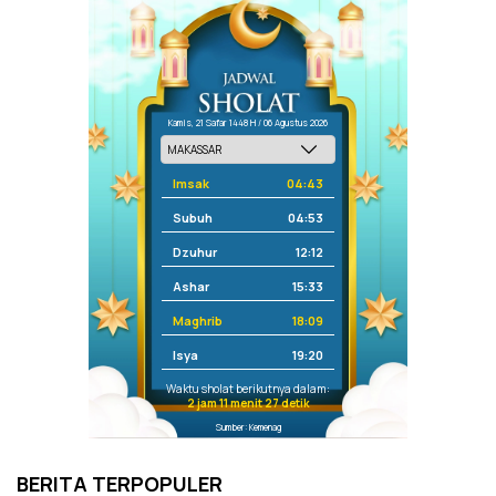
Kamis, 21 Safar 1448 H / 06 Agustus 2026
Imsak
04:43
Subuh
04:53
Dzuhur
12:12
Ashar
15:33
Maghrib
18:09
Isya
19:20
Waktu sholat berikutnya dalam:
2 jam 11 menit 26 detik
Sumber: Kemenag
BERITA TERPOPULER