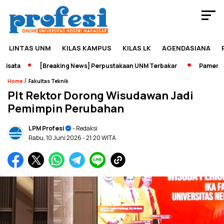
LINTAS UNM
KILAS KAMPUS
KILAS LK
AGENDASIANA
ata
[Breaking News] Perpustakaan UNM Terbakar
Pameran Sej
/
Home
Fakultas Teknik
Plt Rektor Dorong Wisudawan Jadi
Pemimpin Perubahan
LPM Profesi
- Redaksi
Rabu, 10 Juni 2026
- 21:20 WITA