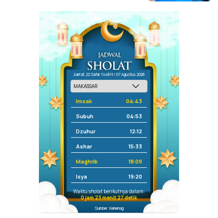
Jum'at, 22 Safar 1448 H / 07 Agustus 2026
Imsak
04:43
Subuh
04:53
Dzuhur
12:12
Ashar
15:33
Maghrib
18:09
Isya
19:20
Waktu sholat berikutnya dalam:
0 jam 23 menit 26 detik
Sumber: Kemenag