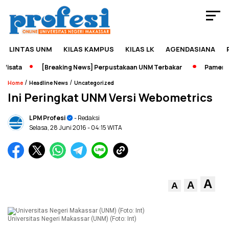
LINTAS UNM
KILAS KAMPUS
KILAS LK
AGENDASIANA
sata
[Breaking News] Perpustakaan UNM Terbakar
Pameran Se
/
/
Home
Headline News
Uncategorized
Ini Peringkat UNM Versi Webometrics
LPM Profesi
- Redaksi
Selasa, 28 Juni 2016
- 04:15 WITA
A
A
A
Universitas Negeri Makassar (UNM) (Foto: Int)