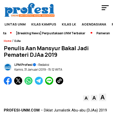
LINTAS UNM
KILAS KAMPUS
KILAS LK
AGENDASIANA
a
[Breaking News] Perpustakaan UNM Terbakar
Pameran Seja
/
Home
DJAa
Penulis Aan Mansyur Bakal Jadi
Pemateri DJAa 2019
LPM Profesi
- Redaksi
Kamis, 31 Januari 2019
- 15:12 WITA
A
A
A
PROFESI-UNM.COM
– Diklat Jurnalistik Abu-abu (DJAa) 2019