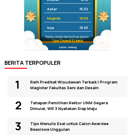
Ashar
15:32
Maghrib
18:09
Isya
19:20
Waktu sholat berikutnya dalam:
1 jam 3 menit 51 detik
Sumber: Kemenag
BERITA TERPOPULER
Raih Predikat Wisudawan Terbaik I Program
Magister Fakultas Seni dan Desain
Tahapan Pemilihan Rektor UNM Segera
Dimulai, WR 3 Nyatakan Siap Maju
Tips Menulis Esai untuk Calon Awardee
Beasiswa Unggulan