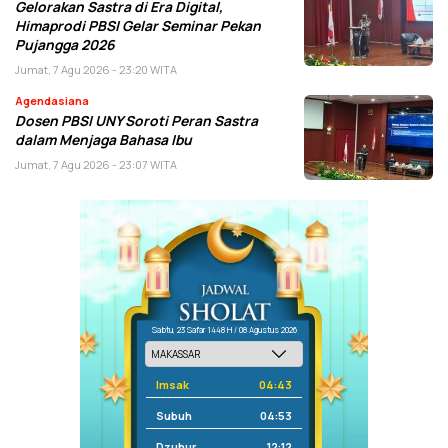
Gelorakan Sastra di Era Digital,
Himaprodi PBSI Gelar Seminar Pekan
Pujangga 2026
Jumat, 7 Agu 2026 - 23:20 WITA
Agendasiana
Dosen PBSI UNY Soroti Peran Sastra
dalam Menjaga Bahasa Ibu
Jumat, 7 Agu 2026 - 23:07 WITA
Sabtu, 23 Safar 1448 H / 08 Agustus 2026
Imsak
04:43
Subuh
04:53
Dzuhur
12:12