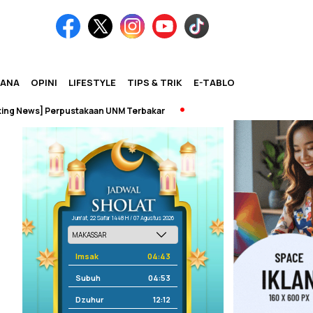
IANA
OPINI
LIFESTYLE
TIPS & TRIK
E-TABLOID
News] Perpustakaan UNM Terbakar
Jum'at, 22 Safar 1448 H / 07 Agustus 2026
Imsak
04:43
Subuh
04:53
Dzuhur
12:12