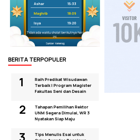
Ashar
15:33
Maghrib
18:09
Isya
19:20
Tidak ada waktu sholat berikutnya hari
ini.
Sumber: Kemenag
BERITA TERPOPULER
Raih Predikat Wisudawan
Terbaik I Program Magister
Fakultas Seni dan Desain
Tahapan Pemilihan Rektor
UNM Segera Dimulai, WR 3
Nyatakan Siap Maju
Tips Menulis Esai untuk