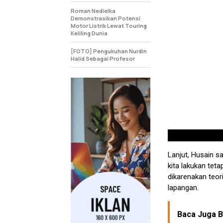
Roman Nedielka
Demonstrasikan Potensi
Motor Listrik Lewat Touring
Keliling Dunia
[FOTO] Pengukuhan Nurdin
Halid Sebagai Profesor
Lanjut, Husain 
kita lakukan tet
dikarenakan teor
lapangan.
Baca Juga Be