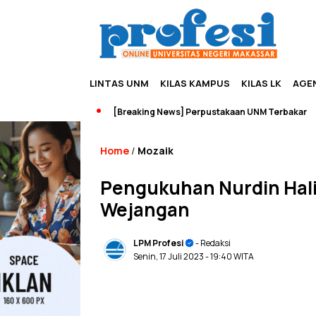
LINTAS UNM
KILAS KAMPUS
KILAS LK
AGE
hip dan Wisata
[Breaking News] Perpustakaan UNM Terbakar
Home
Mozaik
/
Pengukuhan Nurdin Hali
Wejangan
LPM Profesi
- Redaksi
Senin, 17 Juli 2023
- 19:40 WITA