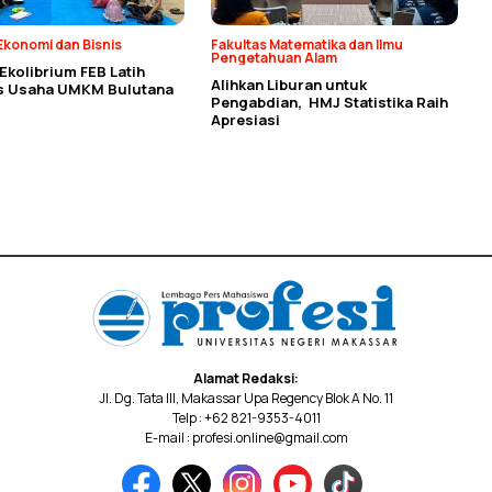
Ekonomi dan Bisnis
Fakultas Matematika dan Ilmu
Pengetahuan Alam
kolibrium FEB Latih
Alihkan Liburan untuk
as Usaha UMKM Bulutana
Pengabdian, HMJ Statistika Raih
Apresiasi
Alamat Redaksi:
Jl. Dg. Tata III, Makassar Upa Regency Blok A No. 11
Telp : +62 821-9353-4011
E-mail : profesi.online@gmail.com