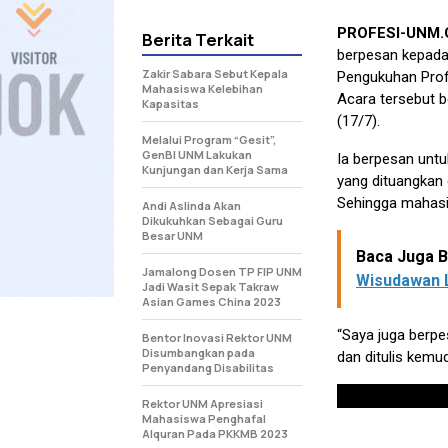
PROFESI-UNM.
Berita Terkait
berpesan kepada
Zakir Sabara Sebut Kepala
Pengukuhan Prof
Mahasiswa Kelebihan
Acara tersebut b
Kapasitas
(17/7).
Melalui Program “Gesit”,
GenBI UNM Lakukan
Ia berpesan untu
Kunjungan dan Kerja Sama
yang dituangkan 
Sehingga mahasi
Andi Aslinda Akan
Dikukuhkan Sebagai Guru
Besar UNM
Baca Juga Be
Jamalong Dosen TP FIP UNM
Wisudawan 
Jadi Wasit Sepak Takraw
Asian Games China 2023
“Saya juga berpe
Bentor Inovasi Rektor UNM
Disumbangkan pada
dan ditulis kemu
Penyandang Disabilitas
Rektor UNM Apresiasi
Mahasiswa Penghafal
Alquran Pada PKKMB 2023