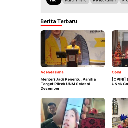
Tag :
Nurdin Halid
Pengukuhan
Pr
Berita Terbaru
Agendasiana
Opini
Menteri Jadi Penentu, Panitia
[OPINI] 
Target Pilrek UNM Selesai
UNM: Cat
Desember