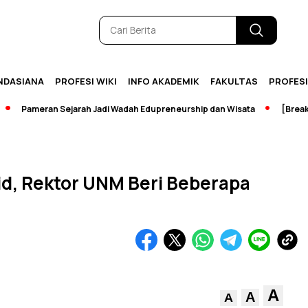
NDASIANA
PROFESI WIKI
INFO AKADEMIK
FAKULTAS
PROFES
Pameran Sejarah Jadi Wadah Edupreneurship dan Wisata
[Breaking 
d, Rektor UNM Beri Beberapa
A
A
A