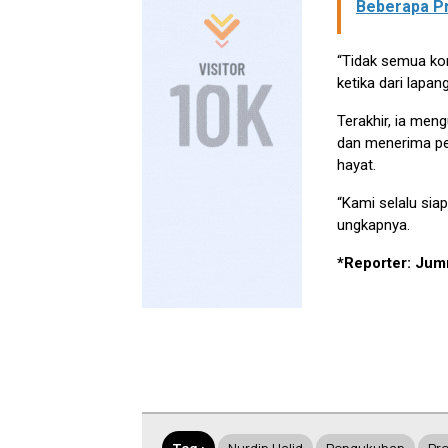
Beberapa Pr
“Tidak semua kon
ketika dari lapan
Terakhir, ia men
dan menerima pem
hayat.
“Kami selalu siap
ungkapnya.
*Reporter: Jumr