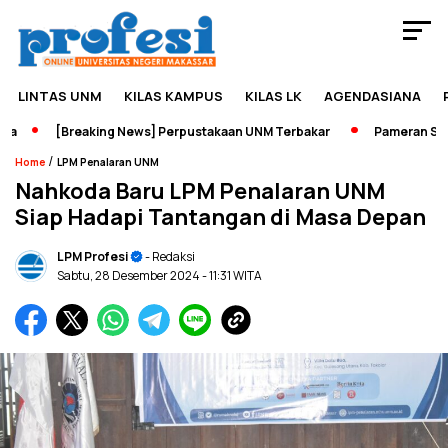
LINTAS UNM
KILAS KAMPUS
KILAS LK
AGENDASIANA
[Breaking News] Perpustakaan UNM Terbakar
Pameran Sejarah 
/
Home
LPM Penalaran UNM
Nahkoda Baru LPM Penalaran UNM
Siap Hadapi Tantangan di Masa Depan
LPM Profesi
- Redaksi
Sabtu, 28 Desember 2024
- 11:31 WITA