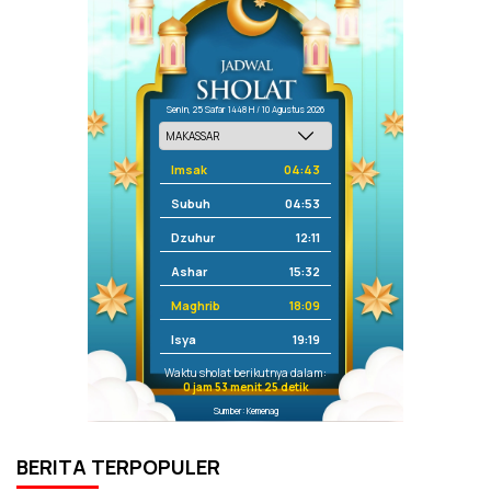
Senin, 25 Safar 1448 H / 10 Agustus 2026
Imsak
04:43
Subuh
04:53
Dzuhur
12:11
Ashar
15:32
Maghrib
18:09
Isya
19:19
Waktu sholat berikutnya dalam:
0 jam 53 menit 24 detik
Sumber: Kemenag
BERITA TERPOPULER