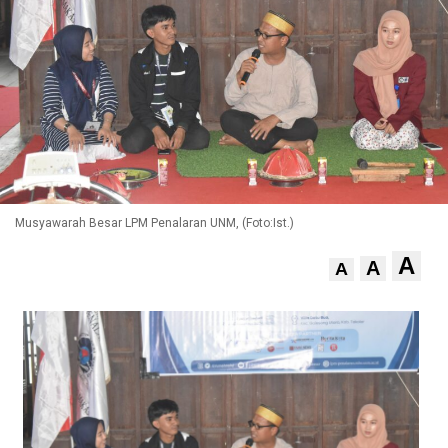
Musyawarah Besar LPM Penalaran UNM, (Foto:Ist.)
A
A
A