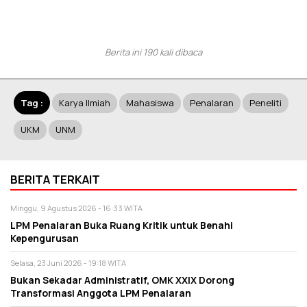
Berita ini 190 kali dibaca
Tag :
Karya Ilmiah
Mahasiswa
Penalaran
Peneliti
UKM
UNM
BERITA TERKAIT
Minggu, 9 Agustus 2026 - 16:33 WITA
LPM Penalaran Buka Ruang Kritik untuk Benahi
Kepengurusan
Selasa, 23 Juni 2026 - 19:18 WITA
Bukan Sekadar Administratif, OMK XXIX Dorong
Transformasi Anggota LPM Penalaran