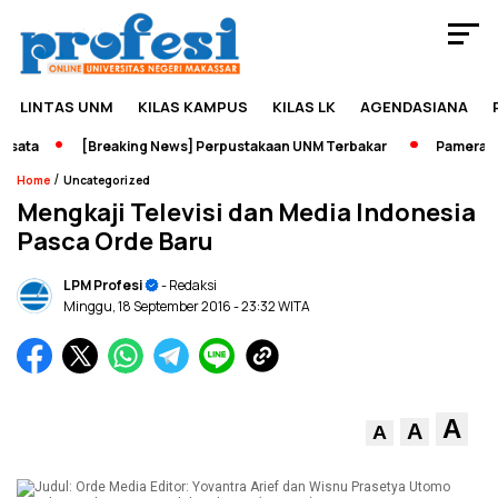
LINTAS UNM
KILAS KAMPUS
KILAS LK
AGENDASIANA
ata
[Breaking News] Perpustakaan UNM Terbakar
Pameran Sej
/
Home
Uncategorized
Mengkaji Televisi dan Media Indonesia
Pasca Orde Baru
LPM Profesi
- Redaksi
Minggu, 18 September 2016
- 23:32 WITA
A
A
A