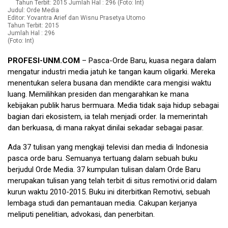
Judul: Orde Media
Editor: Yovantra Arief dan Wisnu Prasetya Utomo
Tahun Terbit: 2015
Jumlah Hal : 296
(Foto: Int)
PROFESI-UNM.COM
–
Pasca-Orde Baru, kuasa negara dalam
mengatur industri media jatuh ke tangan kaum oligarki. Mereka
menentukan selera busana dan mendikte cara mengisi waktu
luang. Memilihkan presiden dan mengarahkan ke mana
kebijakan publik harus bermuara. Media tidak saja hidup sebagai
bagian dari ekosistem, ia telah menjadi order. Ia memerintah
dan berkuasa, di mana rakyat dinilai sekadar sebagai pasar
.
Ada 37 tulisan yang mengkaji televisi dan media di Indonesia
pasca orde baru. Semuanya tertuang dalam sebuah buku
berjudul Orde Media. 37 kumpulan tulisan dalam Orde Baru
merupakan tulisan yang telah terbit di situs remotivi.or.id dalam
kurun waktu 2010-2015. Buku ini diterbitkan Remotivi, sebuah
lembaga studi dan pemantauan media. Cakupan kerjanya
meliputi penelitian, advokasi, dan penerbitan.