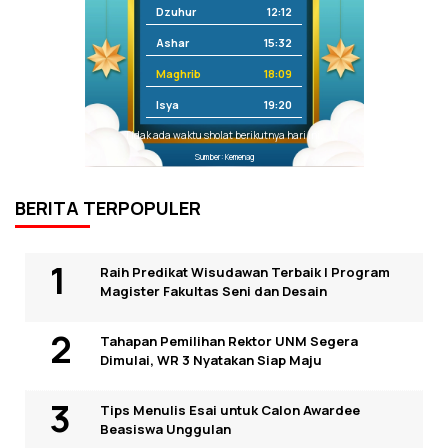
Dzuhur
12:12
Ashar
15:32
Maghrib
18:09
Isya
19:20
Tidak ada waktu sholat berikutnya hari ini.
Sumber: Kemenag
BERITA TERPOPULER
Raih Predikat Wisudawan Terbaik I Program
Magister Fakultas Seni dan Desain
Tahapan Pemilihan Rektor UNM Segera
Dimulai, WR 3 Nyatakan Siap Maju
Tips Menulis Esai untuk Calon Awardee
Beasiswa Unggulan