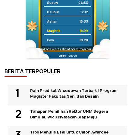
Subuh
04:53
Dzuhur
12:12
Ashar
15:33
Maghrib
18:09
Isya
19:20
Tidak ada waktu sholat berikutnya hari ini.
Sumber: Kemenag
BERITA TERPOPULER
Raih Predikat Wisudawan Terbaik I Program
Magister Fakultas Seni dan Desain
Tahapan Pemilihan Rektor UNM Segera
Dimulai, WR 3 Nyatakan Siap Maju
Tips Menulis Esai untuk Calon Awardee