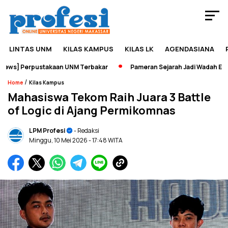
LINTAS UNM
KILAS KAMPUS
KILAS LK
AGENDASIANA
s] Perpustakaan UNM Terbakar
Pameran Sejarah Jadi Wadah Edupre
/
Home
Kilas Kampus
Mahasiswa Tekom Raih Juara 3 Battle
of Logic di Ajang Permikomnas
LPM Profesi
- Redaksi
Minggu, 10 Mei 2026
- 17:48 WITA