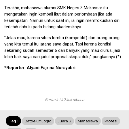
Terakhir, mahasiswa alumni SMK Negeri 3 Makassar itu
mengatakan ingin kembali ikut dalam perlombaan jika ada
kesempatan. Namun untuk saat ini, ia ingin memfokuskan diri
terlebih dahulu pada bidang akademiknya.
”Jelas mau, karena vibes lomba (kompetitif) dan orang orang
yang kita temui itu jarang saya dapat. Tapi karena kondisi
sekarang sudah semester 6 dan banyak yang mau diurus, jadi
lebih baik saya cari judul proposal skripsi dulu,” pungkasnya.(*)
*Reporter: Alyani Fajrina Nursyabri
Berita ini 42 kali dibaca
Tag :
Battle Of Logic
Juara 3
Mahasiswa
Profesi