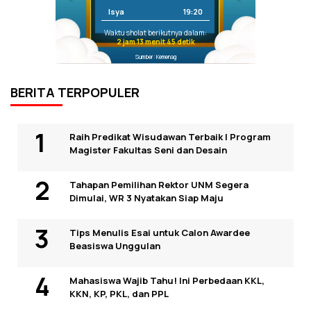
Isya
19:20
Waktu sholat berikutnya dalam:
2 jam 13 menit 45 detik
Sumber: Kemenag
BERITA TERPOPULER
Raih Predikat Wisudawan Terbaik I Program
Magister Fakultas Seni dan Desain
Tahapan Pemilihan Rektor UNM Segera
Dimulai, WR 3 Nyatakan Siap Maju
Tips Menulis Esai untuk Calon Awardee
Beasiswa Unggulan
Mahasiswa Wajib Tahu! Ini Perbedaan KKL,
KKN, KP, PKL, dan PPL