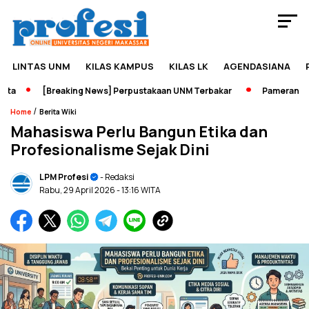
LINTAS UNM
KILAS KAMPUS
KILAS LK
AGENDASIANA
a
[Breaking News] Perpustakaan UNM Terbakar
Pameran Sejar
/
Home
Berita Wiki
Mahasiswa Perlu Bangun Etika dan
Profesionalisme Sejak Dini
LPM Profesi
- Redaksi
Rabu, 29 April 2026
- 13:16 WITA