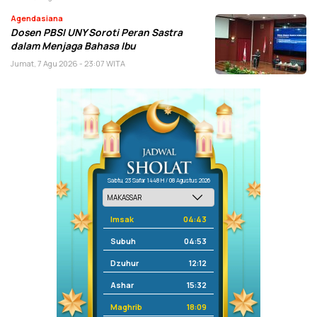
Agendasiana
Dosen PBSI UNY Soroti Peran Sastra
dalam Menjaga Bahasa Ibu
Jumat, 7 Agu 2026 - 23:07 WITA
Sabtu, 23 Safar 1448 H / 08 Agustus 2026
Imsak
04:43
Subuh
04:53
Dzuhur
12:12
Ashar
15:32
Maghrib
18:09