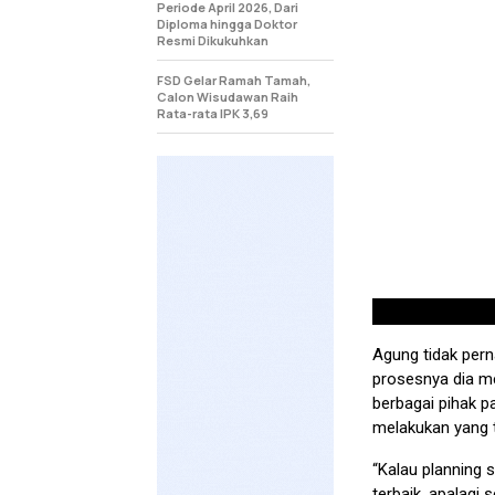
Periode April 2026, Dari
Diploma hingga Doktor
Resmi Dikukuhkan
FSD Gelar Ramah Tamah,
Calon Wisudawan Raih
Rata-rata IPK 3,69
Agung tidak pern
prosesnya dia m
berbagai pihak 
melakukan yang t
“Kalau planning 
terbaik, apalagi