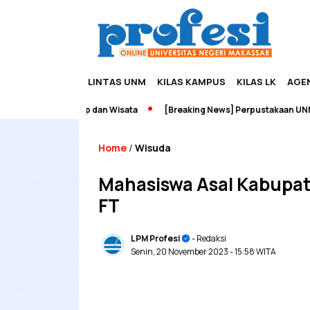
LINTAS UNM
KILAS KAMPUS
KILAS LK
AGE
Edupreneurship dan Wisata
[Breaking News] Perpustakaan UNM Ter
Home
Wisuda
/
Mahasiswa Asal Kabupat
FT
LPM Profesi
- Redaksi
Senin, 20 November 2023
- 15:58 WITA