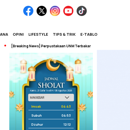
IANA
OPINI
LIFESTYLE
TIPS & TRIK
E-TABLOID
[Breaking News] Perpustakaan UNM Terbakar
Kamis, 21 Safar 1448 H / 06 Agustus 2026
Imsak
04:43
Subuh
04:53
Dzuhur
12:12