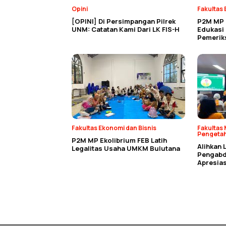
Opini
Fakultas 
[OPINI] Di Persimpangan Pilrek
P2M MP 
UNM: Catatan Kami Dari LK FIS-H
Edukasi
Pemerik
Fakultas Ekonomi dan Bisnis
Fakultas 
Pengeta
P2M MP Ekolibrium FEB Latih
Alihkan 
Legalitas Usaha UMKM Bulutana
Pengabdi
Apresias