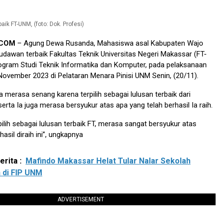
ik FT-UNM, (foto: Dok. Profesi)
.COM
– Agung Dewa Rusanda, Mahasiswa asal Kabupaten Wajo
udawan terbaik Fakultas Teknik Universitas Negeri Makassar (FT-
gram Studi Teknik Informatika dan Komputer, pada pelaksanaan
ovember 2023 di Pelataran Menara Pinisi UNM Senin, (20/11).
merasa senang karena terpilih sebagai lulusan terbaik dari
serta Ia juga merasa bersyukur atas apa yang telah berhasil Ia raih.
pilih sebagai lulusan terbaik FT, merasa sangat bersyukur atas
asil diraih ini”, ungkapnya
rita :
Mafindo Makassar Helat Tular Nalar Sekolah
 di FIP UNM
ADVERTISEMENT