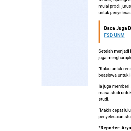
mulai prodi, juru
untuk penyelesai
Baca Juga Be
FSD UNM
Setelah menjadi 
juga mengharapk
“Kalau untuk ren
beasiswa untuk l
Ia juga memberi
masa studi untu
studi.
“Makin cepat lul
penyelesaian stud
*Reporter: Arya 