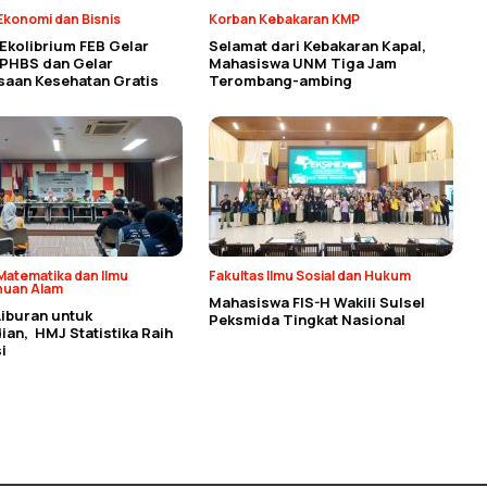
Ekonomi dan Bisnis
Korban Kebakaran KMP
Ekolibrium FEB Gelar
Selamat dari Kebakaran Kapal,
 PHBS dan Gelar
Mahasiswa UNM Tiga Jam
saan Kesehatan Gratis
Terombang-ambing
Matematika dan Ilmu
Fakultas Ilmu Sosial dan Hukum
huan Alam
Mahasiswa FIS-H Wakili Sulsel
Liburan untuk
Peksmida Tingkat Nasional
an, HMJ Statistika Raih
i