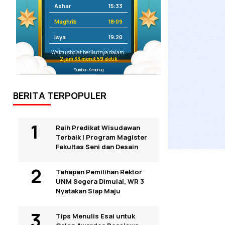
Ashar
15:33
Maghrib
18:09
Isya
19:20
Waktu sholat berikutnya dalam:
2 jam 33 menit 58 detik
Sumber: Kemenag
BERITA TERPOPULER
Raih Predikat Wisudawan
Terbaik I Program Magister
Fakultas Seni dan Desain
Tahapan Pemilihan Rektor
UNM Segera Dimulai, WR 3
Nyatakan Siap Maju
Tips Menulis Esai untuk