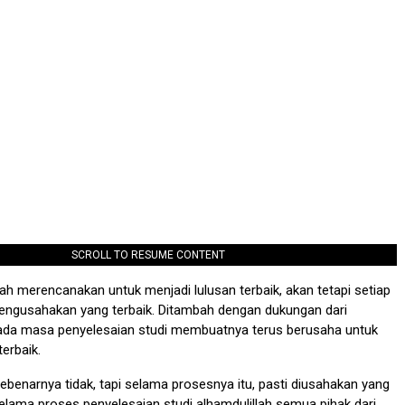
SCROLL TO RESUME CONTENT
ah merencanakan untuk menjadi lulusan terbaik, akan tetapi setiap
engusahakan yang terbaik. Ditambah dengan dukungan dari
pada masa penyelesaian studi membuatnya terus berusaha untuk
erbaik.
sebenarnya tidak, tapi selama prosesnya itu, pasti diusahakan yang
 selama proses penyelesaian studi alhamdulillah semua pihak dari