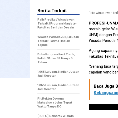
Berita Terkait
Foto wisudawan terba
Raih Predikat Wisudawan
PROFESI-UNM
Terbaik I Program Magister
Fakultas Seni dan Desain
meraih gelar Wis
UNM) dengan Pro
Wisuda Periode Juli, Lulusan
Wisuda Periode N
Terbaik Terima Hadiah
Taplus
Agung sapaannya 
Buka Program Fast Track,
Fakultas Teknik, 
Kuliah S1 dan S2 Hanya 5
Tahun
“Senang bisa ter
1.065 Lulusan, Hadiah Jutaan
capaian yang berh
Jadi Sorotan
1.065 Lulusan, Hadiah Jutaan
Baca Juga Be
Jadi Sorotan
Kebangsaan
Plt Rektor Dorong
Mahasiswa Lulus Tepat
Waktu Tanpa DO
[FOTO] Semarak Wisuda