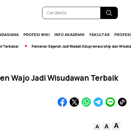
NDASIANA
PROFESI WIKI
INFO AKADEMIK
FAKULTAS
PROFES
bakar
Pameran Sejarah Jadi Wadah Edupreneurship dan Wisata
en Wajo Jadi Wisudawan Terbaik
A
A
A