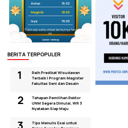
Ashar
15:32
Maghrib
18:09
Isya
19:20
Tidak ada waktu sholat berikutnya hari
ini.
Sumber: Kemenag
BERITA TERPOPULER
Raih Predikat Wisudawan
Terbaik I Program Magister
Fakultas Seni dan Desain
Tahapan Pemilihan Rektor
UNM Segera Dimulai, WR 3
Nyatakan Siap Maju
Tips Menulis Esai untuk