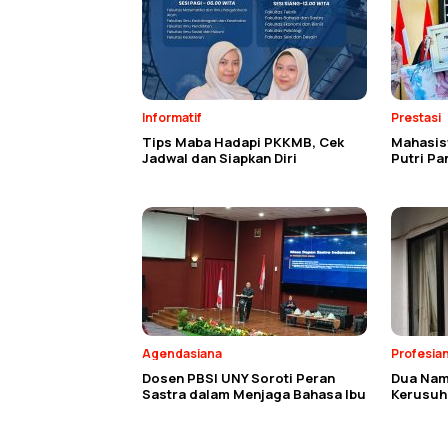
Informatif
Prestasi
Tips Maba Hadapi PKKMB, Cek
Mahasisw
Jadwal dan Siapkan Diri
Putri P
Agendasiana
Profesia
Dosen PBSI UNY Soroti Peran
Dua Nam
Sastra dalam Menjaga Bahasa Ibu
Kerusuh