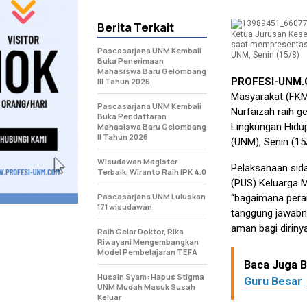
Berita Terkait
Ketua Jurusan Keseh
saat mempresentasi
Pascasarjana UNM Kembali
UNM, Senin (15/8)
Buka Penerimaan
Mahasiswa Baru Gelombang
PROFESI-UNM
lll Tahun 2026
Masyarakat (FKM)
Pascasarjana UNM Kembali
Nurfaizah raih g
Buka Pendaftaran
Lingkungan Hidu
Mahasiswa Baru Gelombang
II Tahun 2026
(UNM), Senin (15
Wisudawan Magister
Pelaksanaan sida
Terbaik, Wiranto Raih IPK 4.0
(PUS) Keluarga 
Pascasarjana UNM Luluskan
“bagaimana peran
171 wisudawan
tanggung jawabny
aman bagi diriny
Raih Gelar Doktor, Rika
Riwayani Mengembangkan
Model Pembelajaran TEFA
Baca Juga Be
Husain Syam: Hapus Stigma
Guru Besar
UNM Mudah Masuk Susah
Keluar