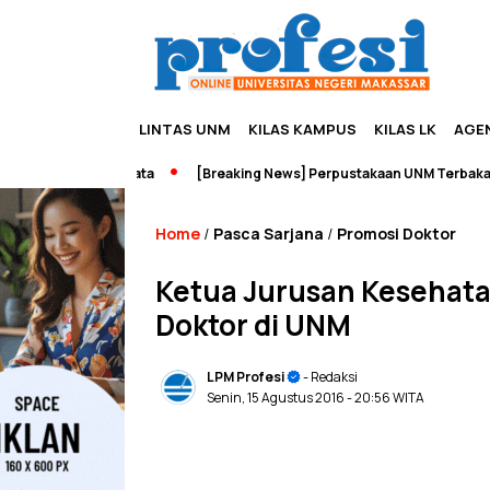
LINTAS UNM
KILAS KAMPUS
KILAS LK
AGE
urship dan Wisata
[Breaking News] Perpustakaan UNM Terbakar
Home
Pasca Sarjana
Promosi Doktor
/
/
Ketua Jurusan Kesehata
Doktor di UNM
LPM Profesi
- Redaksi
Senin, 15 Agustus 2016
- 20:56 WITA