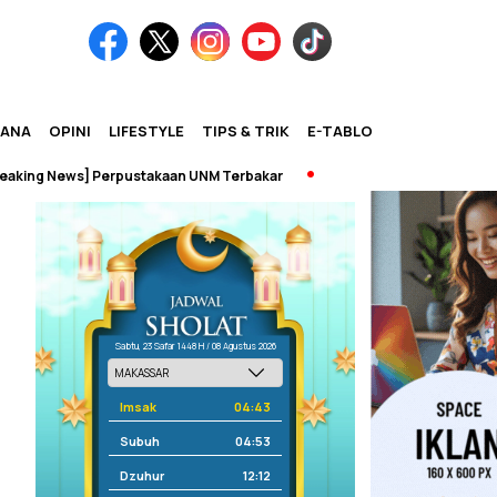
IANA
OPINI
LIFESTYLE
TIPS & TRIK
E-TABLOID
g News] Perpustakaan UNM Terbakar
Sabtu, 23 Safar 1448 H / 08 Agustus 2026
Imsak
04:43
Subuh
04:53
Dzuhur
12:12