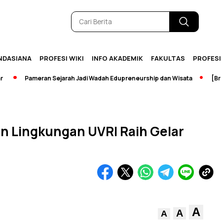
NDASIANA
PROFESI WIKI
INFO AKADEMIK
FAKULTAS
PROFES
Pameran Sejarah Jadi Wadah Edupreneurship dan Wisata
[Breakin
n Lingkungan UVRI Raih Gelar
A
A
A