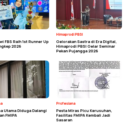
Himaprodi PBSI
i FBS Raih 1st Runner Up
Gelorakan Sastra di Era Digital,
angkep 2026
Himaprodi PBSI Gelar Seminar
Pekan Pujangga 2026
na
Profesiana
a Utama Diduga Dalangi
Pesta Miras Picu Kerusuhan,
an FMIPA
Fasilitas FMIPA Kembali Jadi
Sasaran