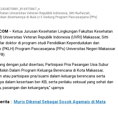
atan Universitas Veteran Republiik Indonesia, Sitti Nurfaizah,
kan disertasinya di Aula Lt.5 Gedung Program Pascasarjana (PPs)
.COM
– Ketua Jurusan Kesehatan Lingkungan Fakultas Kesehatan
 Universitas Veteran Republik Indonesia (UVRI) Makassar, Sitti
elar doktor di program studi Pendidikan Kependudukan dan
p (PKLH) Program Pascasarjana (PPs) Universitas Negeri Makassar
/8).
ng dengan judul disertasi, Partisipasi Pria Pasangan Usia Subur
Miskin Dalam Program Keluarga Berencana di Kota Makassar,
 atau partisipasi pria/suami dalam keluarga berencana serta
a dalam kesertaan ber-KB, serta perilaku seksual yang sehat dan
a, pasangan dan keluarganya,” ujarnya.
rita :
Muris Dikenal Sebagai Sosok Agamais di Mata