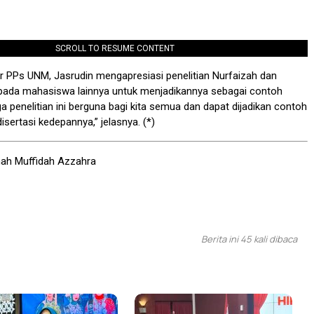
SCROLL TO RESUME CONTENT
ktur PPs UNM, Jasrudin mengapresiasi penelitian Nurfaizah dan
ada mahasiswa lainnya untuk menjadikannya sebagai contoh
ga penelitian ini berguna bagi kita semua dan dapat dijadikan contoh
isertasi kedepannya,” jelasnya. (*)
mah Muffidah Azzahra
Berita ini 45 kali dibaca