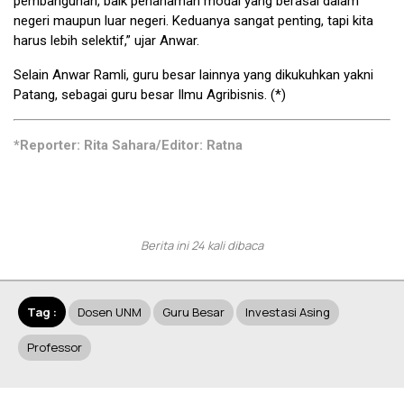
pembangunan, baik penanaman modal yang berasal dalam
negeri maupun luar negeri. Keduanya sangat penting, tapi kita
harus lebih selektif,” ujar Anwar.
Selain Anwar Ramli, guru besar lainnya yang dikukuhkan yakni
Patang, sebagai guru besar Ilmu Agribisnis. (*)
*Reporter: Rita Sahara/Editor: Ratna
Berita ini 24 kali dibaca
Tag :
Dosen UNM
Guru Besar
Investasi Asing
Professor