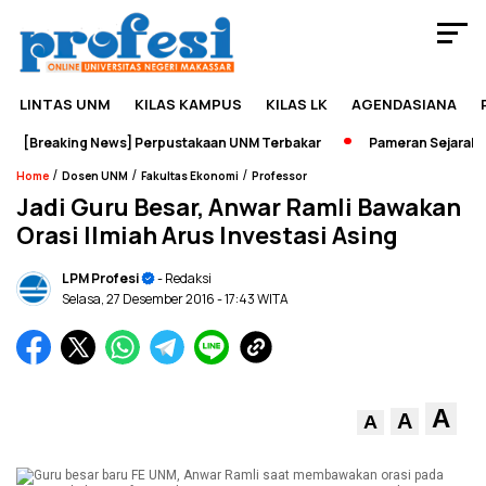
LINTAS UNM
KILAS KAMPUS
KILAS LK
AGENDASIANA
[Breaking News] Perpustakaan UNM Terbakar
Pameran Sejarah Jad
/
/
/
Home
Dosen UNM
Fakultas Ekonomi
Professor
Jadi Guru Besar, Anwar Ramli Bawakan
Orasi Ilmiah Arus Investasi Asing
LPM Profesi
- Redaksi
Selasa, 27 Desember 2016
- 17:43 WITA
A
A
A