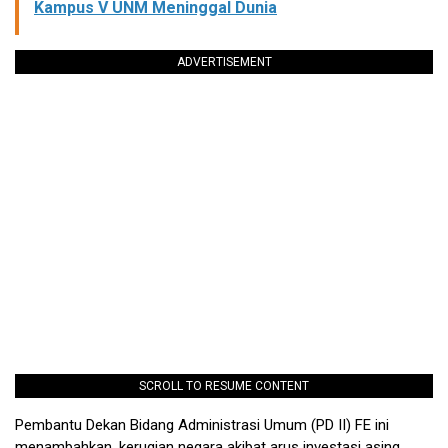
Kampus V UNM Meninggal Dunia
ADVERTISEMENT
SCROLL TO RESUME CONTENT
Pembantu Dekan Bidang Administrasi Umum (PD II) FE ini
menambahkan, kerugian negara akibat arus investasi asing