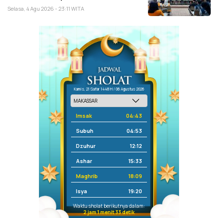
Selasa, 4 Agu 2026 - 23:11 WITA
Kamis, 21 Safar 1448 H / 06 Agustus 2026
Imsak
04:43
Subuh
04:53
Dzuhur
12:12
Ashar
15:33
Maghrib
18:09
Isya
19:20
Waktu sholat berikutnya dalam:
2 jam 1 menit 33 detik