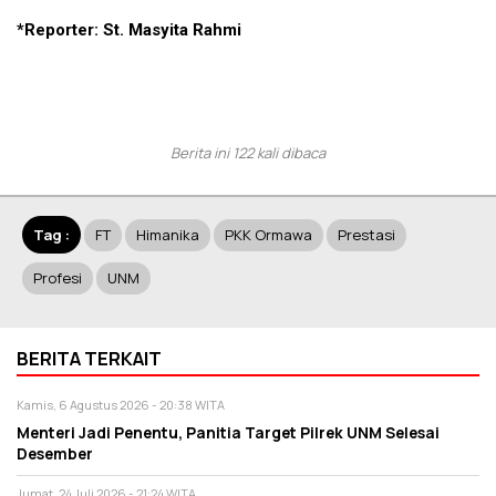
*Reporter: St. Masyita Rahmi
Berita ini 122 kali dibaca
Tag :
FT
Himanika
PKK Ormawa
Prestasi
Profesi
UNM
BERITA TERKAIT
Kamis, 6 Agustus 2026 - 20:38 WITA
Menteri Jadi Penentu, Panitia Target Pilrek UNM Selesai
Desember
Jumat, 24 Juli 2026 - 21:24 WITA