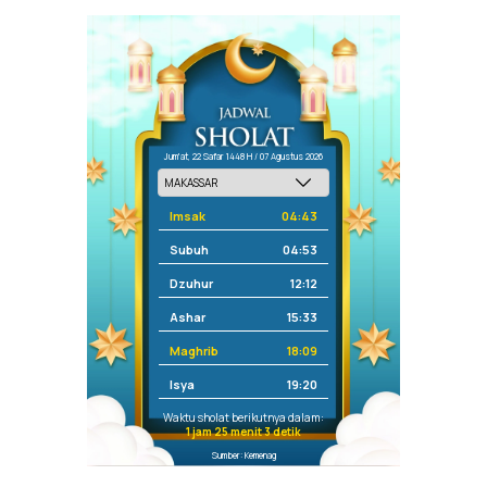
Jum'at, 22 Safar 1448 H / 07 Agustus 2026
Imsak
04:43
Subuh
04:53
Dzuhur
12:12
Ashar
15:33
Maghrib
18:09
Isya
19:20
Waktu sholat berikutnya dalam:
1 jam 25 menit 3 detik
Sumber: Kemenag