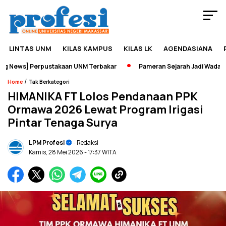
LINTAS UNM
KILAS KAMPUS
KILAS LK
AGENDASIANA
News] Perpustakaan UNM Terbakar
Pameran Sejarah Jadi Wadah Edu
/
Home
Tak Berkategori
HIMANIKA FT Lolos Pendanaan PPK
Ormawa 2026 Lewat Program Irigasi
Pintar Tenaga Surya
LPM Profesi
- Redaksi
Kamis, 28 Mei 2026
- 17:37 WITA