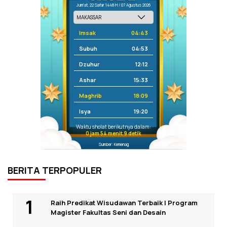
Jum'at, 22 Safar 1448 H / 07 Agustus 2026
Imsak
04:43
Subuh
04:53
Dzuhur
12:12
Ashar
15:33
Maghrib
18:09
Isya
19:20
Waktu sholat berikutnya dalam:
0 jam 54 menit 8 detik
Sumber: Kemenag
BERITA TERPOPULER
Raih Predikat Wisudawan Terbaik I Program
Magister Fakultas Seni dan Desain