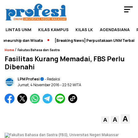
LINTAS UNM
KILAS KAMPUS
KILAS LK
AGENDASIANA
neurship dan Wisata
[Breaking News] Perpustakaan UNM Terbakar
/
Home
Fakutas Bahasa dan Sastra
Fasilitas Kurang Memadai, FBS Perlu
Dibenahi
LPM Profesi
- Redaksi
Jumat, 4 November 2016
- 22:52 WITA
A
A
A