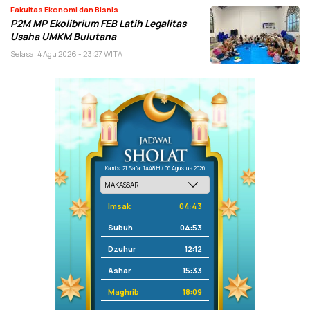
Fakultas Ekonomi dan Bisnis
P2M MP Ekolibrium FEB Latih Legalitas
Usaha UMKM Bulutana
Selasa, 4 Agu 2026 - 23:27 WITA
Kamis, 21 Safar 1448 H / 06 Agustus 2026
Imsak
04:43
Subuh
04:53
Dzuhur
12:12
Ashar
15:33
Maghrib
18:09