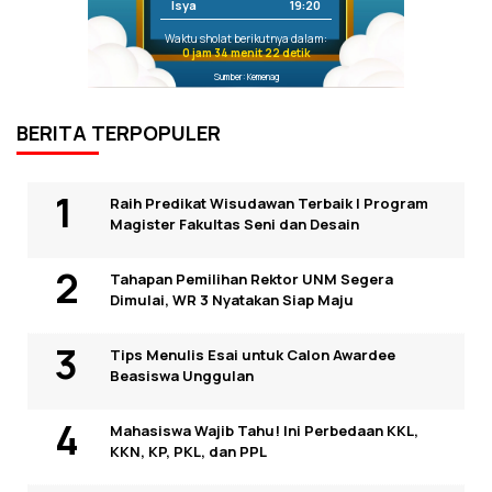
Isya
19:20
Waktu sholat berikutnya dalam:
0 jam 34 menit 22 detik
Sumber: Kemenag
BERITA TERPOPULER
Raih Predikat Wisudawan Terbaik I Program
Magister Fakultas Seni dan Desain
Tahapan Pemilihan Rektor UNM Segera
Dimulai, WR 3 Nyatakan Siap Maju
Tips Menulis Esai untuk Calon Awardee
Beasiswa Unggulan
Mahasiswa Wajib Tahu! Ini Perbedaan KKL,
KKN, KP, PKL, dan PPL