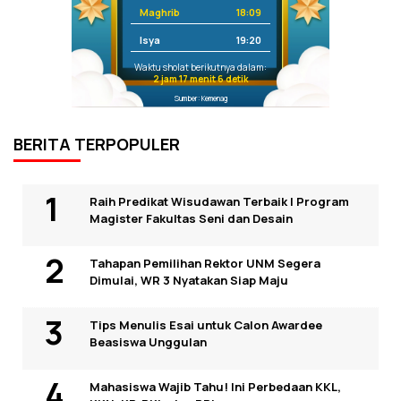
Maghrib
18:09
Isya
19:20
Waktu sholat berikutnya dalam:
2 jam 17 menit 5 detik
Sumber: Kemenag
BERITA TERPOPULER
Raih Predikat Wisudawan Terbaik I Program
Magister Fakultas Seni dan Desain
Tahapan Pemilihan Rektor UNM Segera
Dimulai, WR 3 Nyatakan Siap Maju
Tips Menulis Esai untuk Calon Awardee
Beasiswa Unggulan
Mahasiswa Wajib Tahu! Ini Perbedaan KKL,