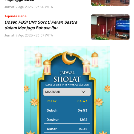
Jumat, 7 Agu 2026 - 23:20 WITA
Agendasiana
Dosen PBSI UNY Soroti Peran Sastra
dalam Menjaga Bahasa Ibu
Jumat, 7 Agu 2026 - 23:07 WITA
Sabtu, 23 Safar 1448 H / 08 Agustus 2026
Imsak
04:43
Subuh
04:53
Dzuhur
12:12
Ashar
15:32