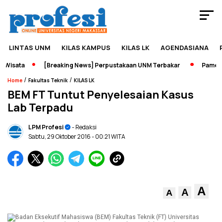
LINTAS UNM
KILAS KAMPUS
KILAS LK
AGENDASIANA
isata
[Breaking News] Perpustakaan UNM Terbakar
Pameran S
/
/
Home
Fakultas Teknik
KILAS LK
BEM FT Tuntut Penyelesaian Kasus
Lab Terpadu
LPM Profesi
- Redaksi
Sabtu, 29 Oktober 2016
- 00:21 WITA
A
A
A