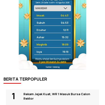
Senin, 25 Safar 1448 H / 10 Agustus 2026
Imsak
04:43
Subuh
04:53
Dzuhur
12:11
Ashar
15:32
Maghrib
18:09
Isya
19:19
Waktu sholat berikutnya dalam:
2 jam 58 menit 24 detik
Sumber: Kemenag
BERITA TERPOPULER
Rekam Jejak Kuat, WR 1 Masuk Bursa Calon
Rektor