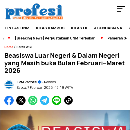
LINTAS UNM
KILAS KAMPUS
KILAS LK
AGENDASIANA
[Breaking News] Perpustakaan UNM Terbakar
Pameran Sejarah
/
Home
Berita Wiki
Beasiswa Luar Negeri & Dalam Negeri
yang Masih buka Bulan Februari–Maret
2026
LPM Profesi
- Redaksi
Sabtu, 7 Februari 2026
- 15:49 WITA