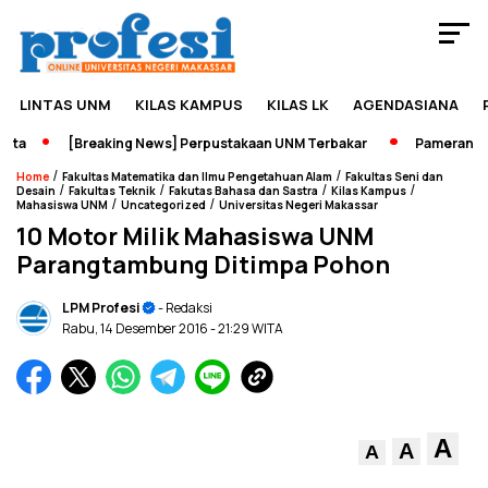
LINTAS UNM
KILAS KAMPUS
KILAS LK
AGENDASIANA
a
[Breaking News] Perpustakaan UNM Terbakar
Pameran Sejar
/
/
Home
Fakultas Matematika dan Ilmu Pengetahuan Alam
Fakultas Seni dan
/
/
/
/
Desain
Fakultas Teknik
Fakutas Bahasa dan Sastra
Kilas Kampus
/
/
Mahasiswa UNM
Uncategorized
Universitas Negeri Makassar
10 Motor Milik Mahasiswa UNM
Parangtambung Ditimpa Pohon
LPM Profesi
- Redaksi
Rabu, 14 Desember 2016
- 21:29 WITA
A
A
A