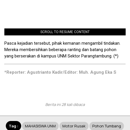
SCROLL TO RESUME CONTENT
Pasca kejadian tersebut, pihak kemanan mengambil tindakan.
Mereka membersihkan beberapa ranting dan batang pohon
yang berserakan di kampus UNM Sektor Parangtambung. (*)
*Reporter: Agustrianto Kadir/Editor: Muh. Agung Eka S
Berita ini 28 kali dibaca
Tag :
MAHASISWA UNM
Motor Rusak
Pohon Tumbang