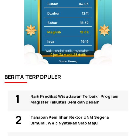
Subuh
04:53
Dzuhur
12:11
Ashar
15:32
Maghrib
18:09
Isya
19:19
Waktu sholat berikutnya dalam:
0 jam 34 menit 28 detik
Sumber: Kemenag
BERITA TERPOPULER
Raih Predikat Wisudawan Terbaik I Program
Magister Fakultas Seni dan Desain
Tahapan Pemilihan Rektor UNM Segera
Dimulai, WR 3 Nyatakan Siap Maju