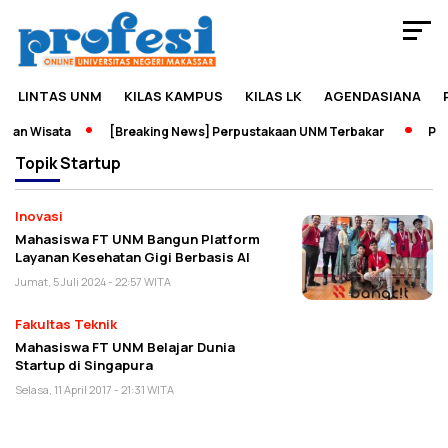
LINTAS UNM
KILAS KAMPUS
KILAS LK
AGENDASIANA
dan Wisata
[Breaking News] Perpustakaan UNM Terbakar
Pame
Topik
Startup
Inovasi
Mahasiswa FT UNM Bangun Platform
Layanan Kesehatan Gigi Berbasis AI
Jumat, 5 Juli 2024 - 22:57 WITA
Fakultas Teknik
Mahasiswa FT UNM Belajar Dunia
Startup di Singapura
Selasa, 11 April 2017 - 21:31 WITA