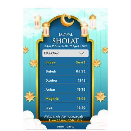
Sabtu, 23 Safar 1448 H / 08 Agustus 2026
Imsak
04:43
Subuh
04:53
Dzuhur
12:12
Ashar
15:32
Maghrib
18:09
Isya
19:20
Waktu sholat berikutnya dalam:
1 jam 44 menit 56 detik
Sumber: Kemenag