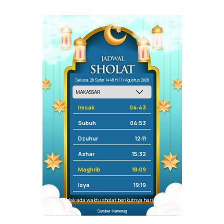
Selasa, 26 Safar 1448 H / 11 Agustus 2026
Imsak
04:43
Subuh
04:53
Dzuhur
12:11
Ashar
15:32
Maghrib
18:09
Isya
19:19
Tidak ada waktu sholat berikutnya hari ini.
Sumber: Kemenag