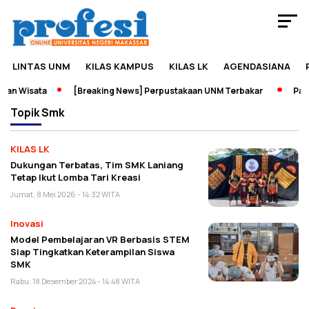
LINTAS UNM
KILAS KAMPUS
KILAS LK
AGENDASIANA
an Wisata
[Breaking News] Perpustakaan UNM Terbakar
Pamer
Topik
Smk
KILAS LK
Dukungan Terbatas, Tim SMK Laniang
Tetap Ikut Lomba Tari Kreasi
Jumat, 8 Mei 2026 - 14:32 WITA
Inovasi
Model Pembelajaran VR Berbasis STEM
Siap Tingkatkan Keterampilan Siswa
SMK
Rabu, 18 Desember 2024 - 14:48 WITA