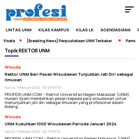
LINTAS UNM
KILAS KAMPUS
KILAS LK
AGENDASIANA
isata
[Breaking News] Perpustakaan UNM Terbakar
Pameran 
Topik
REKTOR UNM
Wisuda
Rektor UNM Beri Pesan Wisudawan Tunjukkan Jati Diri sebagai
Ilmuwan
Kamis, 1 Februari 2024 - 00:29 WITA
PROFESI-UNM.COM – Rektor Universitas Negeri Makassar (UNM),
Husain Syam memberikan pesan kepada para wisudawan untuk
menunjukkan jati diri sebagai ilmuwan yang profesional dalam
bidang…
Wisuda
UNM Kukuhkan 1000 Wisudawan Periode Januari 2024
Kamis, 1 Februari 2024 - 00:13 WITA
PROFESI -UNM.COM – Rektor Universitas Negeri Makassar (UNM),