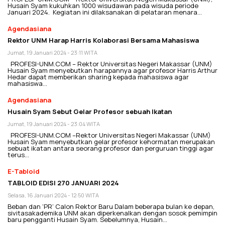
Husain Syam kukuhkan 1000 wisudawan pada wisuda periode
Januari 2024. Kegiatan ini dilaksanakan di pelataran menara…
Agendasiana
Rektor UNM Harap Harris Kolaborasi Bersama Mahasiswa
Jumat, 19 Januari 2024 - 23:11 WITA
PROFESI-UNM.COM – Rektor Universitas Negeri Makassar (UNM)
Husain Syam menyebutkan harapannya agar profesor Harris Arthur
Hedar dapat memberikan sharing kepada mahasiswa agar
mahasiswa…
Agendasiana
Husain Syam Sebut Gelar Profesor sebuah Ikatan
Jumat, 19 Januari 2024 - 23:04 WITA
PROFESI-UNM.COM –Rektor Universitas Negeri Makassar (UNM)
Husain Syam menyebutkan gelar profesor kehormatan merupakan
sebuat ikatan antara seorang profesor dan perguruan tinggi agar
terus…
E-Tabloid
TABLOID EDISI 270 JANUARI 2024
Selasa, 16 Januari 2024 - 12:50 WITA
Beban dan ‘PR’ Calon Rektor Baru Dalam beberapa bulan ke depan,
sivitasakademika UNM akan diperkenalkan dengan sosok pemimpin
baru pengganti Husain Syam. Sebelumnya, Husain…