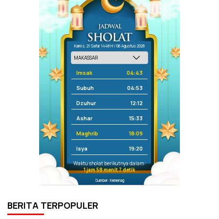
Kamis, 21 Safar 1448 H / 06 Agustus 2026
Imsak
04:43
Subuh
04:53
Dzuhur
12:12
Ashar
15:33
Maghrib
18:09
Isya
19:20
Waktu sholat berikutnya dalam:
1 jam 58 menit 6 detik
Sumber: Kemenag
BERITA TERPOPULER