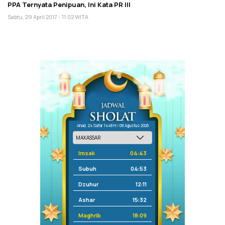
PPA Ternyata Penipuan, Ini Kata PR III
Sabtu, 29 April 2017 - 11:02 WITA
Ahad, 24 Safar 1448 H / 09 Agustus 2026
Imsak
04:43
Subuh
04:53
Dzuhur
12:11
Ashar
15:32
Maghrib
18:09