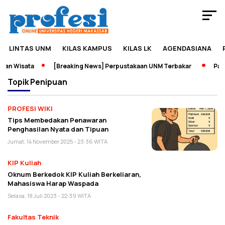
LINTAS UNM
KILAS KAMPUS
KILAS LK
AGENDASIANA
an Wisata
[Breaking News] Perpustakaan UNM Terbakar
Pamer
Topik
Penipuan
PROFESI WIKI
Tips Membedakan Penawaran
Penghasilan Nyata dan Tipuan
Jumat, 14 November 2025 - 23:36 WITA
KIP Kuliah
Oknum Berkedok KIP Kuliah Berkeliaran,
Mahasiswa Harap Waspada
Selasa, 18 Juli 2023 - 22:39 WITA
Fakultas Teknik