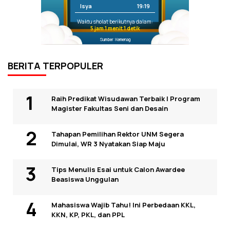
Isya
19:19
Waktu sholat berikutnya dalam:
5 jam 1 menit 1 detik
Sumber: Kemenag
BERITA TERPOPULER
Raih Predikat Wisudawan Terbaik I Program
Magister Fakultas Seni dan Desain
Tahapan Pemilihan Rektor UNM Segera
Dimulai, WR 3 Nyatakan Siap Maju
Tips Menulis Esai untuk Calon Awardee
Beasiswa Unggulan
Mahasiswa Wajib Tahu! Ini Perbedaan KKL,
KKN, KP, PKL, dan PPL