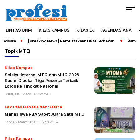
LINTAS UNM
KILAS KAMPUS
KILAS LK
AGENDASIANA
 Wisata
[Breaking News] Perpustakaan UNM Terbakar
Pameran
Topik
MTQ
Kilas Kampus
Seleksi Internal MTQ dan MHQ 2026
Resmi Dibuka, Tiga Peserta Terbaik
Lolos ke Tingkat Nasional
Rabu, 1 Juli 2026 - 09:25 WITA
Fakultas Bahasa dan Sastra
Mahasiswa PBA Sabet Juara Satu MTQ
Sabtu, 7 Maret 2026 - 06:58 WITA
Kilas Kampus