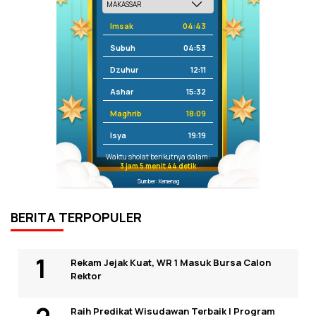
Imsak
04:43
Subuh
04:53
Dzuhur
12:11
Ashar
15:32
Maghrib
18:09
Isya
19:19
Waktu sholat berikutnya dalam:
3 jam 5 menit 44 detik
Sumber: Kemenag
BERITA TERPOPULER
Rekam Jejak Kuat, WR 1 Masuk Bursa Calon
Rektor
Raih Predikat Wisudawan Terbaik I Program