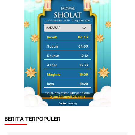
Jum'at, 22 Safar 1448 H / 07 Agustus 2026
Imsak
04:43
Subuh
04:53
Dzuhur
12:12
Ashar
15:33
Maghrib
18:09
Isya
19:20
Waktu sholat berikutnya dalam:
0 jam 49 menit 26 detik
Sumber: Kemenag
BERITA TERPOPULER