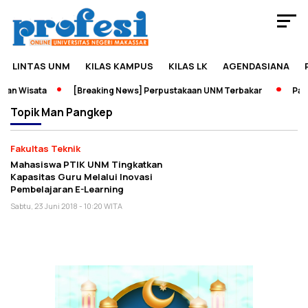
LINTAS UNM
KILAS KAMPUS
KILAS LK
AGENDASIANA
an Wisata
[Breaking News] Perpustakaan UNM Terbakar
Pame
Topik
Man Pangkep
Fakultas Teknik
Mahasiswa PTIK UNM Tingkatkan
Kapasitas Guru Melalui Inovasi
Pembelajaran E-Learning
Sabtu, 23 Juni 2018 - 10:20 WITA