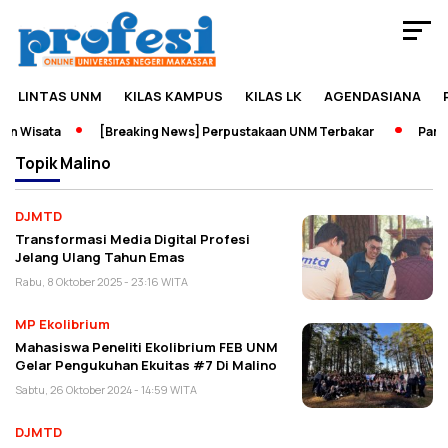
LINTAS UNM
KILAS KAMPUS
KILAS LK
AGENDASIANA
n Wisata
[Breaking News] Perpustakaan UNM Terbakar
Pamera
Topik
Malino
DJMTD
Transformasi Media Digital Profesi
Jelang Ulang Tahun Emas
Rabu, 8 Oktober 2025 - 23:16 WITA
MP Ekolibrium
Mahasiswa Peneliti Ekolibrium FEB UNM
Gelar Pengukuhan Ekuitas #7 Di Malino
Sabtu, 26 Oktober 2024 - 14:59 WITA
DJMTD