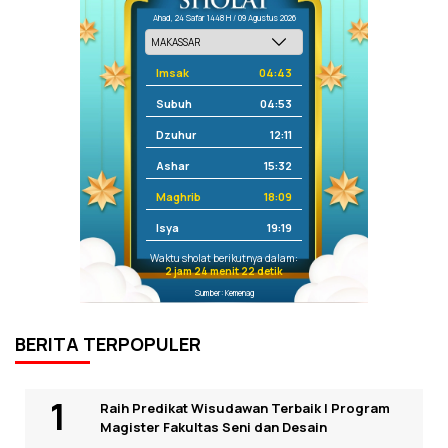
Ahad, 24 Safar 1448 H / 09 Agustus 2026
Imsak
04:43
Subuh
04:53
Dzuhur
12:11
Ashar
15:32
Maghrib
18:09
Isya
19:19
Waktu sholat berikutnya dalam:
2 jam 24 menit 22 detik
Sumber: Kemenag
BERITA TERPOPULER
Raih Predikat Wisudawan Terbaik I Program
Magister Fakultas Seni dan Desain