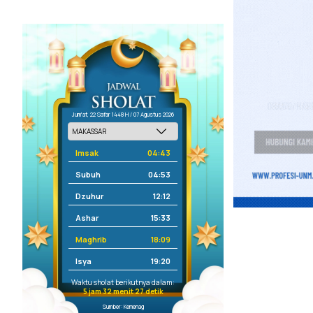
Jum'at, 22 Safar 1448 H / 07 Agustus 2026
Imsak
04:43
Subuh
04:53
Dzuhur
12:12
Ashar
15:33
Maghrib
18:09
Isya
19:20
Waktu sholat berikutnya dalam:
5 jam 32 menit 27 detik
Sumber: Kemenag