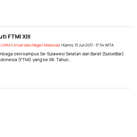
i FTMI XIII
a UNM
|
Universitas Negeri Makassar
| Kamis, 13 Juli 2017 - 17:34 WITA
baga seni kampus Se-Sulawesi Selatan dan Barat (SulselBar)
donesia (FTMI) yang ke XIII. Tahun…