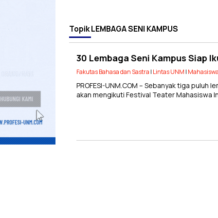
Topik
LEMBAGA SENI KAMPUS
30 Lembaga Seni Kampus Siap Ikut
Fakutas Bahasa dan Sastra
|
Lintas UNM
|
Mahasisw
PROFESI-UNM.COM – Sebanyak tiga puluh lem
akan mengikuti Festival Teater Mahasiswa In