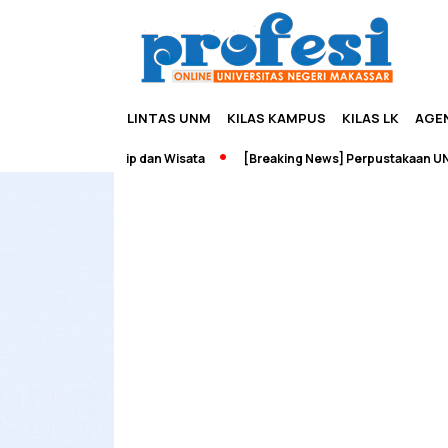
LINTAS UNM
KILAS KAMPUS
KILAS LK
AGE
ah Edupreneurship dan Wisata
[Breaking News] Perpustakaan UNM T