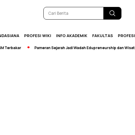
NDASIANA
PROFESI WIKI
INFO AKADEMIK
FAKULTAS
PROFES
erbakar
Pameran Sejarah Jadi Wadah Edupreneurship dan Wisata