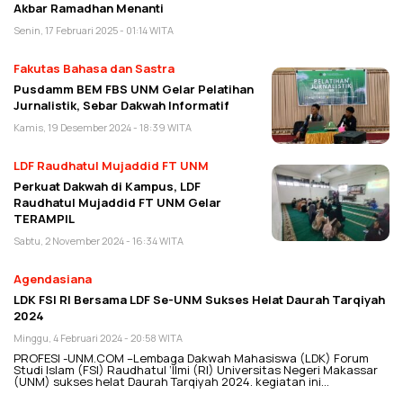
Akbar Ramadhan Menanti
Senin, 17 Februari 2025 - 01:14 WITA
Fakutas Bahasa dan Sastra
Pusdamm BEM FBS UNM Gelar Pelatihan
Jurnalistik, Sebar Dakwah Informatif
Kamis, 19 Desember 2024 - 18:39 WITA
LDF Raudhatul Mujaddid FT UNM
Perkuat Dakwah di Kampus, LDF
Raudhatul Mujaddid FT UNM Gelar
TERAMPIL
Sabtu, 2 November 2024 - 16:34 WITA
Agendasiana
LDK FSI RI Bersama LDF Se-UNM Sukses Helat Daurah Tarqiyah
2024
Minggu, 4 Februari 2024 - 20:58 WITA
PROFESI -UNM.COM –Lembaga Dakwah Mahasiswa (LDK) Forum
Studi Islam (FSI) Raudhatul ‘Ilmi (RI) Universitas Negeri Makassar
(UNM) sukses helat Daurah Tarqiyah 2024. kegiatan ini…