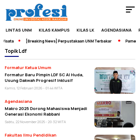
LINTAS UNM
KILAS KAMPUS
KILAS LK
AGENDASIANA
isata
[Breaking News] Perpustakaan UNM Terbakar
Pameran S
Topik
Ldf
Formatur Ketua Umum
Formatur Baru Pimpin LDF SC Al Huda,
Usung Dakwah Progresif Inklusif
Kamis, 12 Februari 2026 - 01:44 WITA
Agendasiana
Makro 2025 Dorong Mahasiswa Menjadi
Generasi Ekonomi Rabbani
Sabtu, 22 November 2025 - 20:32 WITA
Fakultas Ilmu Pendidikan