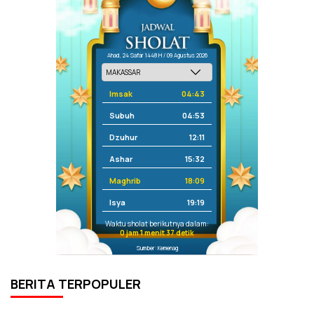
Ahad, 24 Safar 1448 H / 09 Agustus 2026
Imsak
04:43
Subuh
04:53
Dzuhur
12:11
Ashar
15:32
Maghrib
18:09
Isya
19:19
Waktu sholat berikutnya dalam:
0 jam 1 menit 36 detik
Sumber: Kemenag
BERITA TERPOPULER