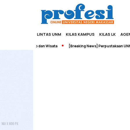
LINTAS UNM
KILAS KAMPUS
KILAS LK
AGE
h Edupreneurship dan Wisata
[Breaking News] Perpustakaan UNM Te