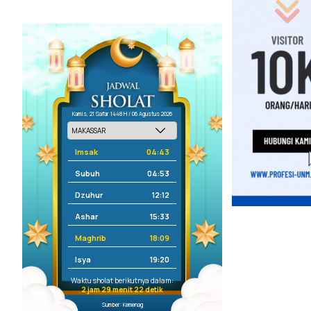
Kamis, 21 Safar 1448 H / 06 Agustus 2026
Imsak
04:43
Subuh
04:53
Dzuhur
12:12
Ashar
15:33
Maghrib
18:09
Isya
19:20
Waktu sholat berikutnya dalam:
2 jam 29 menit 22 detik
Sumber: Kemenag