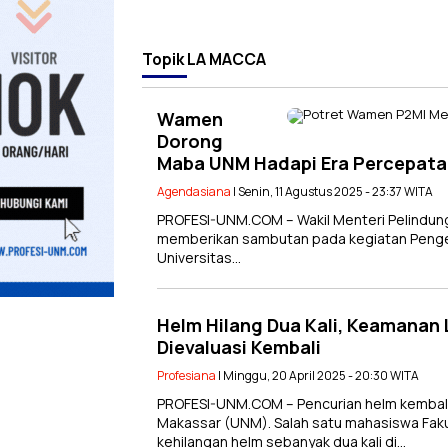
Topik
LA MACCA
Wamen
Dorong
Maba UNM Hadapi Era Percepatan
Agendasiana
| Senin, 11 Agustus 2025 - 23:37 WITA
PROFESI-UNM.COM – Wakil Menteri Pelindunga
memberikan sambutan pada kegiatan Penge
Universitas…
Helm Hilang Dua Kali, Keamanan 
Dievaluasi Kembali
Profesiana
| Minggu, 20 April 2025 - 20:30 WITA
PROFESI-UNM.COM – Pencurian helm kembali t
Makassar (UNM). Salah satu mahasiswa Fak
kehilangan helm sebanyak dua kali di…