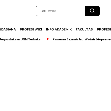
NDASIANA
PROFESI WIKI
INFO AKADEMIK
FAKULTAS
PROFES
pustakaan UNM Terbakar
Pameran Sejarah Jadi Wadah Edupreneursh