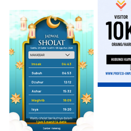
Sabtu, 23 Safar 1448 H / 08 Agustus 2026
Imsak
04:43
Subuh
04:53
Dzuhur
12:12
Ashar
15:32
Maghrib
18:09
Isya
19:20
Waktu sholat berikutnya dalam:
1 jam 5 menit 13 detik
Sumber: Kemenag