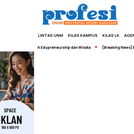
LINTAS UNM
KILAS KAMPUS
KILAS LK
AGE
ejarah Jadi Wadah Edupreneurship dan Wisata
[Breaking News] Per