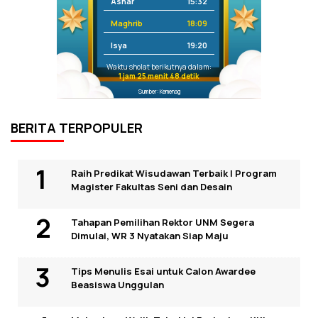
Ashar
15:32
Maghrib
18:09
Isya
19:20
Waktu sholat berikutnya dalam:
1 jam 25 menit 48 detik
Sumber: Kemenag
BERITA TERPOPULER
Raih Predikat Wisudawan Terbaik I Program
Magister Fakultas Seni dan Desain
Tahapan Pemilihan Rektor UNM Segera
Dimulai, WR 3 Nyatakan Siap Maju
Tips Menulis Esai untuk Calon Awardee
Beasiswa Unggulan