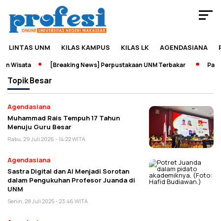
LINTAS UNM
KILAS KAMPUS
KILAS LK
AGENDASIANA
an Wisata
[Breaking News] Perpustakaan UNM Terbakar
Pamer
Topik
Besar
Agendasiana
Muhammad Rais Tempuh 17 Tahun
Menuju Guru Besar
Rabu, 29 Juli 2026 - 14:22 WITA
Agendasiana
Sastra Digital dan AI Menjadi Sorotan
dalam Pengukuhan Profesor Juanda di
UNM
Senin, 28 Juli 2025 - 23:46 WITA