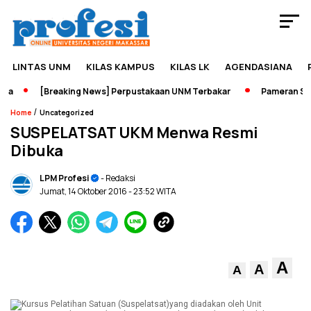
LINTAS UNM
KILAS KAMPUS
KILAS LK
AGENDASIANA
a
[Breaking News] Perpustakaan UNM Terbakar
Pameran Sejar
/
Home
Uncategorized
SUSPELATSAT UKM Menwa Resmi
Dibuka
LPM Profesi
- Redaksi
Jumat, 14 Oktober 2016
- 23:52 WITA
A
A
A