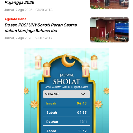
Pujangga 2026
Jumat, 7 Agu 2026 - 23:20 WITA
Agendasiana
Dosen PBSI UNY Soroti Peran Sastra
dalam Menjaga Bahasa Ibu
Jumat, 7 Agu 2026 - 23:07 WITA
Ahad, 24 Safar 1448 H / 09 Agustus 2026
Imsak
04:43
Subuh
04:53
Dzuhur
12:11
Ashar
15:32