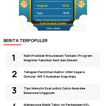
Maghrib
18:09
Isya
19:19
Waktu sholat berikutnya dalam:
0 jam 13 menit 32 detik
Sumber: Kemenag
BERITA TERPOPULER
Raih Predikat Wisudawan Terbaik I Program
Magister Fakultas Seni dan Desain
Tahapan Pemilihan Rektor UNM Segera
Dimulai, WR 3 Nyatakan Siap Maju
Tips Menulis Esai untuk Calon Awardee
Beasiswa Unggulan
Mahasiswa Wajib Tahu! Ini Perbedaan KKL,