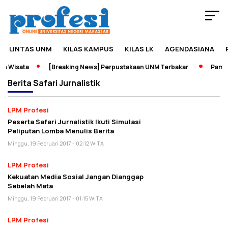
LINTAS UNM
KILAS KAMPUS
KILAS LK
AGENDASIANA
 Wisata
[Breaking News] Perpustakaan UNM Terbakar
Pameran
Berita
Safari Jurnalistik
LPM Profesi
Peserta Safari Jurnalistik Ikuti Simulasi
Peliputan Lomba Menulis Berita
Minggu, 19 Februari 2017 - 02:12 WITA
LPM Profesi
Kekuatan Media Sosial Jangan Dianggap
Sebelah Mata
Minggu, 19 Februari 2017 - 01:15 WITA
LPM Profesi