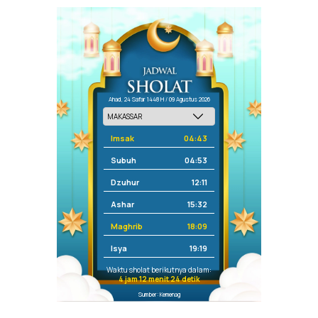
Ahad, 24 Safar 1448 H / 09 Agustus 2026
Imsak
04:43
Subuh
04:53
Dzuhur
12:11
Ashar
15:32
Maghrib
18:09
Isya
19:19
Waktu sholat berikutnya dalam:
4 jam 12 menit 24 detik
Sumber: Kemenag