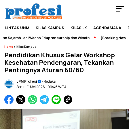
LINTAS UNM
KILAS KAMPUS
KILAS LK
AGENDASIANA
Sejarah Jadi Wadah Edupreneurship dan Wisata
[Breaking News] Pe
/
Home
Kilas Kampus
Pendidikan Khusus Gelar Workshop
Kesehatan Pendengaran, Tekankan
Pentingnya Aturan 60/60
LPM Profesi
- Redaksi
Senin, 11 Mei 2026
- 09:46 WITA