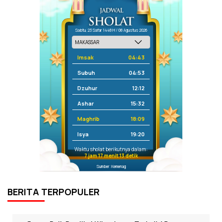
Sabtu, 23 Safar 1448 H / 08 Agustus 2026
Imsak
04:43
Subuh
04:53
Dzuhur
12:12
Ashar
15:32
Maghrib
18:09
Isya
19:20
Waktu sholat berikutnya dalam:
7 jam 17 menit 12 detik
Sumber: Kemenag
BERITA TERPOPULER