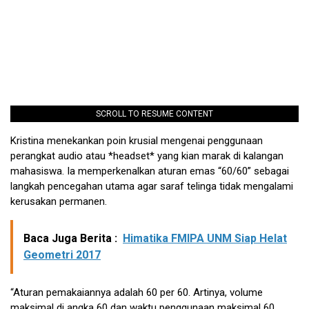
SCROLL TO RESUME CONTENT
Kristina menekankan poin krusial mengenai penggunaan
perangkat audio atau *headset* yang kian marak di kalangan
mahasiswa. Ia memperkenalkan aturan emas “60/60” sebagai
langkah pencegahan utama agar saraf telinga tidak mengalami
kerusakan permanen.
Baca Juga Berita :
Himatika FMIPA UNM Siap Helat
Geometri 2017
“Aturan pemakaiannya adalah 60 per 60. Artinya, volume
maksimal di angka 60 dan waktu penggunaan maksimal 60