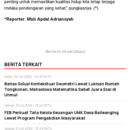
penting untuk memastikan kualitas hidup kita tetap terjaga
melalui pendengaran yang sehat,” pungkasnya. (*)
*Reporter: Muh Apdal Adriansyah
Berita ini 46 kali dibaca
BERITA TERKAIT
Rabu, 29 Juli 2026 - 00:25 WITA
Bahas Solusi Kontekstual Geometri Lewat Lukisan Rumah
Tongkonan, Mahasiswa Matematika Sabet Juara Esai di
Unmul
Selasa, 21 Juli 2026 - 12:44 WITA
FEB Perkuat Tata Kelola Keuangan UMK Desa Balleanging
Lewat Program Pengabdian Masyarakat
Selasa, 21 Juli 2026 - 12:39 WITA