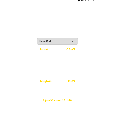
Kamis, 21 Safar 1448 H / 06 Agustus 2026
Imsak
04:43
Subuh
04:53
Dzuhur
12:12
Ashar
15:33
Maghrib
18:09
Isya
19:20
Waktu sholat berikutnya dalam:
2 jam 50 menit 32 detik
Sumber: Kemenag