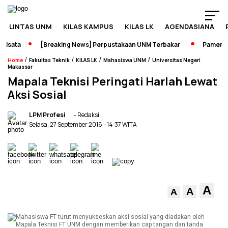
LINTAS UNM
KILAS KAMPUS
KILAS LK
AGENDASIANA
isata
[Breaking News] Perpustakaan UNM Terbakar
Pameran S
/
/
/
/
Home
Fakultas Teknik
KILAS LK
Mahasiswa UNM
Universitas Negeri
Makassar
Mapala Teknisi Peringati Harlah Lewat
Aksi Sosial
LPM Profesi
- Redaksi
Selasa, 27 September 2016
- 14:37 WITA
A
A
A