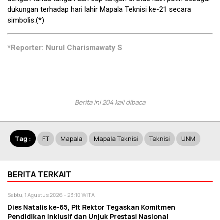
dukungan terhadap hari lahir Mapala Teknisi ke-21 secara
simbolis.(*)
*Reporter: Nurul Charismawaty S
Berita ini 204 kali dibaca
Tag :
FT
Mapala
Mapala Teknisi
Teknisi
UNM
BERITA TERKAIT
Sabtu, 1 Agustus 2026 - 23:10 WITA
Dies Natalis ke-65, Plt Rektor Tegaskan Komitmen
Pendidikan Inklusif dan Unjuk Prestasi Nasional