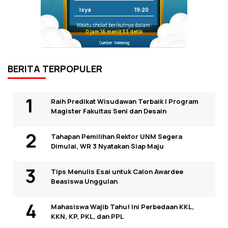
Isya
19:20
Waktu sholat berikutnya dalam:
0 jam 16 menit 53 detik
Sumber: Kemenag
BERITA TERPOPULER
Raih Predikat Wisudawan Terbaik I Program
Magister Fakultas Seni dan Desain
Tahapan Pemilihan Rektor UNM Segera
Dimulai, WR 3 Nyatakan Siap Maju
Tips Menulis Esai untuk Calon Awardee
Beasiswa Unggulan
Mahasiswa Wajib Tahu! Ini Perbedaan KKL,
KKN, KP, PKL, dan PPL