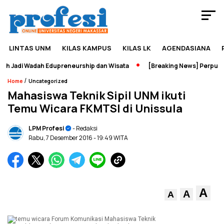
LINTAS UNM
KILAS KAMPUS
KILAS LK
AGENDASIANA
 Jadi Wadah Edupreneurship dan Wisata
[Breaking News] Perpustak
/
Home
Uncategorized
Mahasiswa Teknik Sipil UNM ikuti
Temu Wicara FKMTSI di Unissula
LPM Profesi
- Redaksi
Rabu, 7 Desember 2016
- 19:49 WITA
A
A
A