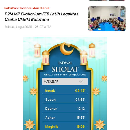
Fakultas Ekonomi dan Bisnis
P2M MP Ekolibrium FEB Latih Legalitas
Usaha UMKM Bulutana
Selasa, 4 Agu 2026 - 23:27 WITA
Kamis, 21 Safar 1448 H / 06 Agustus 2026
Imsak
04:43
Subuh
04:53
Dzuhur
12:12
Ashar
15:33
Maghrib
18:09